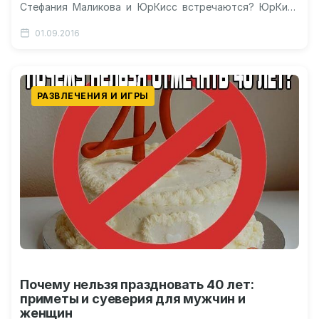
Стефания Маликова и ЮрКисс встречаются? ЮрКисс
певец: биография артиста, музыкальная карьера,
01.09.2016
отношения со Стефанией…
РАЗВЛЕЧЕНИЯ И ИГРЫ
Почему нельзя праздновать 40 лет:
приметы и суеверия для мужчин и
женщин