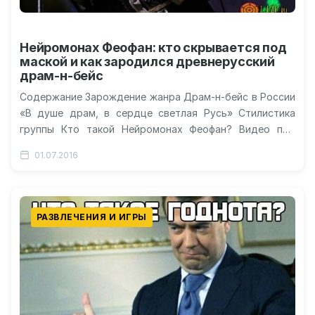
Нейромонах Феофан: кто скрывается под
маской и как зародился древнерусский
драм-н-бейс
Содержание Зарождение жанра Драм-н-бейс в России
«В душе драм, в сердце светлая Русь» Стилистика
группы Кто такой Нейромонах Феофан? Видео про
Нейромонаха Феофана Нейромонах Феофан:…
01.07.2016
РАЗВЛЕЧЕНИЯ И ИГРЫ