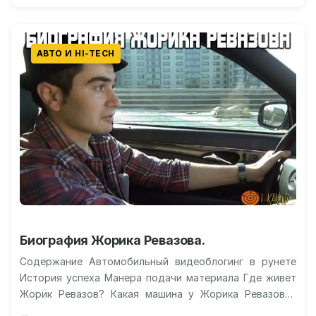
АВТО И HI-TECH
Биография Жорика Ревазова.
Содержание Автомобильный видеоблогинг в рунете
История успеха Манера подачи материала Где живет
Жорик Ревазов? Какая машина у Жорика Ревазова?
Где сейчас Жорик Ревазов? Жорик Ревазов:…