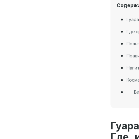
Содерж
Гуара
Где п
Польз
Прав
Напит
Косме
Ви
Гуара
Где 