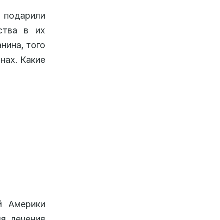
подарили
ства в их
нина, того
нах. Какие
й Америки
ля лечения