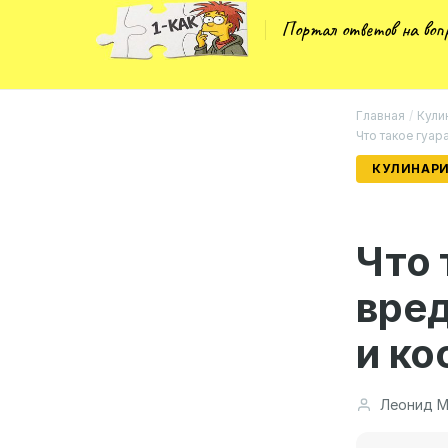
Портал ответов на во
Главная
/
Кули
Что такое гуар
КУЛИНАРИ
Что 
вред
и ко
Леонид М