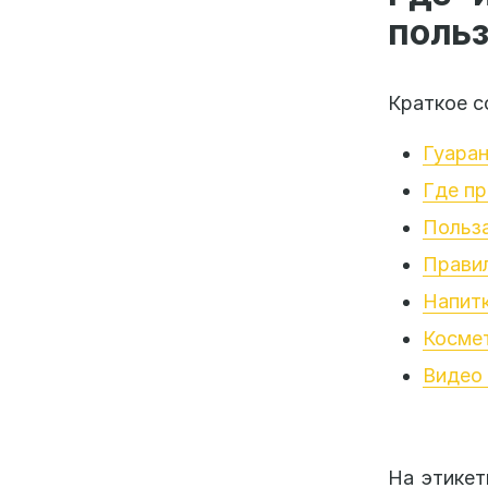
польз
Краткое с
Гуаран
Где пр
Польза
Прави
Напитк
Космет
Видео 
На этикет