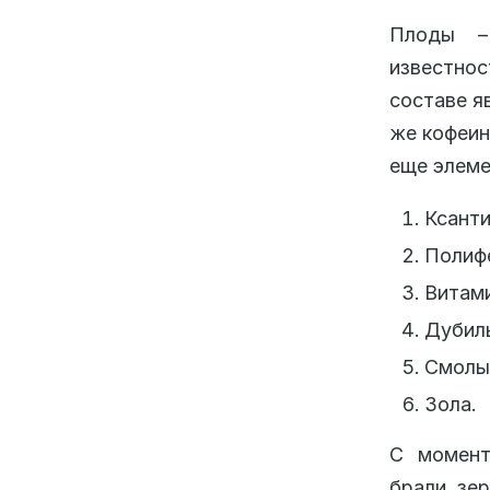
Плоды –
известно
составе я
же кофеин
еще элеме
Ксанти
Полифе
Витами
Дубил
Смолы,
Зола.
С момент
брали зер