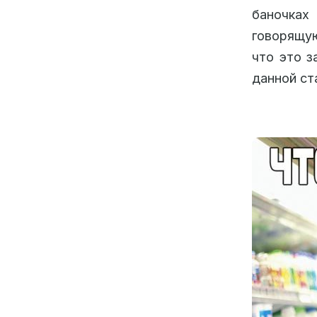
баночках
говорящую
что это з
данной ст