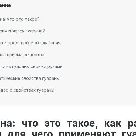
ание
на: что это такое?
рименяется гуарана?
а и вред, противопоказания
ила приема вещества
ки из гуараны своими руками
тические свойства гуараны
део о свойствах гуараны
на: что это такое, как р
и для чего применяют гуа