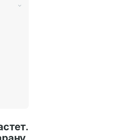
астет.
рану,