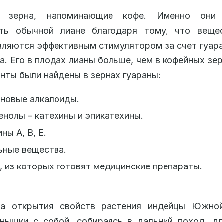
 зерна, напоминающие кофе. Именно они 
сть обычной лиане благодаря тому, что веще
вляются эффективным стимулятором за счет гуара
а. Его в плодах лианы больше, чем в кофейных зер
нты были найдены в зернах гуараны:
новые алкалоиды.
нолы – катехины и эпикатехины.
ны А, В, Е.
ьные вещества.
 из которых готовят медицинские препараты.
а открытия свойств растения индейцы Южно
нышки с собой, собираясь в дальний поход, д