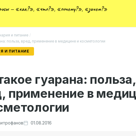
просы — «как?», «что?», «почему?», «зачем?»
нария и питание
/
ана: польза, вред, применение в медицине и косметологии
Я И ПИТАНИЕ
такое гуарана: польза,
, применение в меди
сметологии
итрофанов
01.08.2016