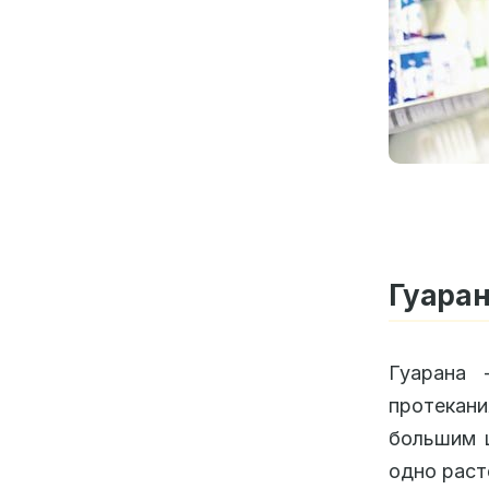
Гуаран
Гуарана 
протекан
большим 
одно раст