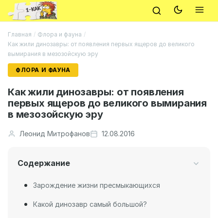
Главная
/
Флора и фауна
/
Как жили динозавры: от появления первых ящеров до великого
вымирания в мезозойскую эру
ФЛОРА И ФАУНА
Как жили динозавры: от появления
первых ящеров до великого вымирания
в мезозойскую эру
Леонид Митрофанов
12.08.2016
Содержание
Зарождение жизни пресмыкающихся
Какой динозавр самый большой?