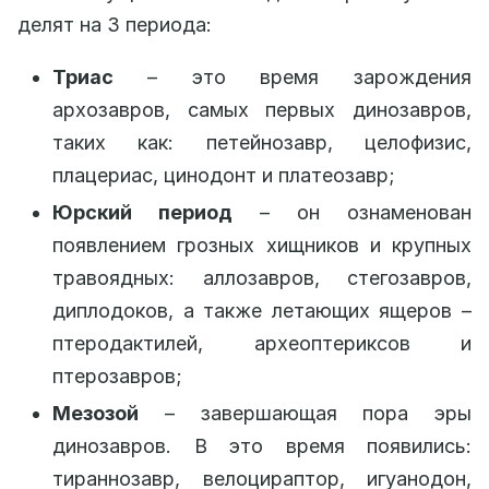
делят на 3 периода:
Триас
– это время зарождения
архозавров, самых первых динозавров,
таких как: петейнозавр, целофизис,
плацериас, цинодонт и платеозавр;
Юрский период
– он ознаменован
появлением грозных хищников и крупных
травоядных: аллозавров, стегозавров,
диплодоков, а также летающих ящеров –
птеродактилей, археоптериксов и
птерозавров;
Мезозой
– завершающая пора эры
динозавров. В это время появились:
тираннозавр, велоцираптор, игуанодон,