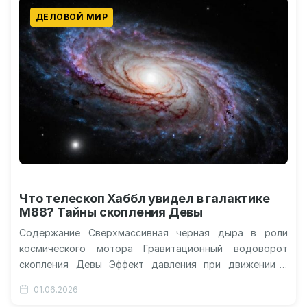
ДЕЛОВОЙ МИР
Что телескоп Хаббл увидел в галактике
М88? Тайны скопления Девы
Содержание Сверхмассивная черная дыра в роли
космического мотора Гравитационный водоворот
скопления Девы Эффект давления при движении и
потеря звездного топлива Взгляд Хаббла на
01.06.2026
эволюцию в…