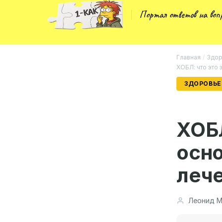
Портал ответов на во
Главная
/
Здор
ХОБЛ: что это 
ЗДОРОВЬЕ
ХОБЛ
осн
лече
Леонид М