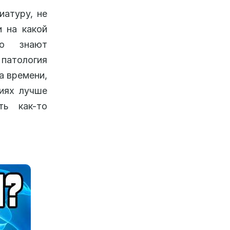
атуру, не
и на какой
го знают
патология
а времени,
виях лучше
ь как-то