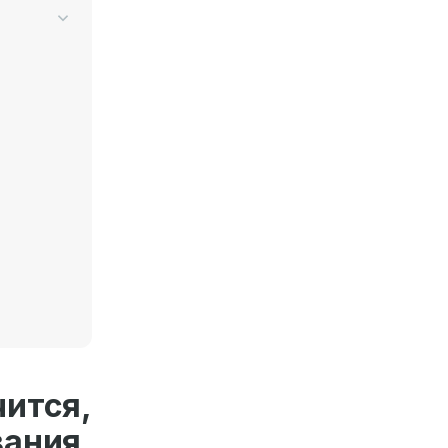
ится,
ания.