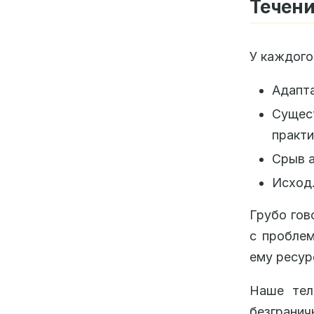
Течени
У каждого
Адапта
Сущес
практи
Срыв а
Исход
Грубо гов
с проблем
ему ресур
Наше тел
безграни