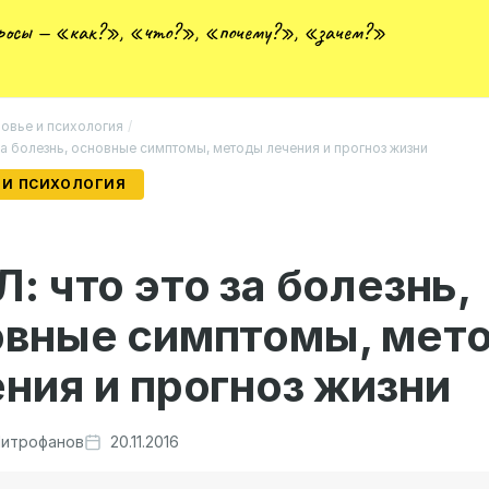
просы — «как?», «что?», «почему?», «зачем?»
овье и психология
/
за болезнь, основные симптомы, методы лечения и прогноз жизни
 И ПСИХОЛОГИЯ
: что это за болезнь,
овные симптомы, мет
ния и прогноз жизни
итрофанов
20.11.2016