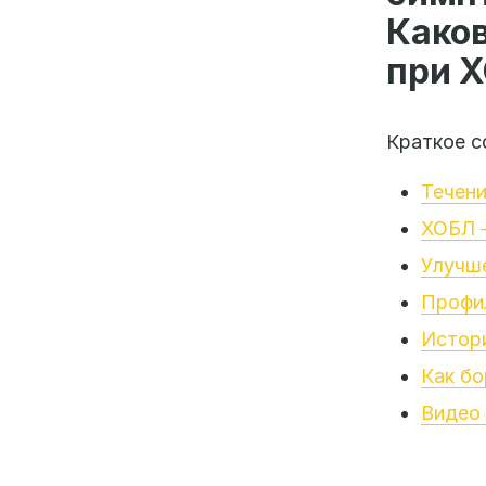
Како
при 
Краткое с
Течени
ХОБЛ 
Улучше
Профи
Истор
Как бо
Видео 