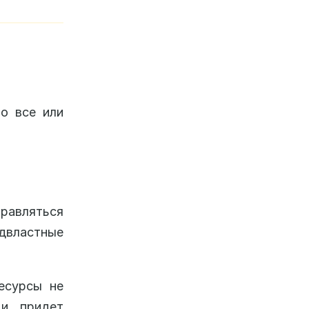
ло все или
правляться
одвластные
есурсы не
 и придет