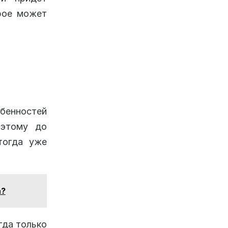
орое может
обенностей
оэтому до
тогда уже
а?
гда только