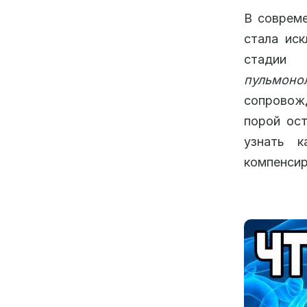
В соврем
стала иск
стадии 
пульмоно
сопровожд
порой ост
узнать 
компенсир