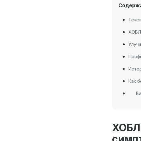
Содерж
Течен
ХОБЛ
Улучш
Проф
Исто
Как б
Ви
ХОБЛ
симп