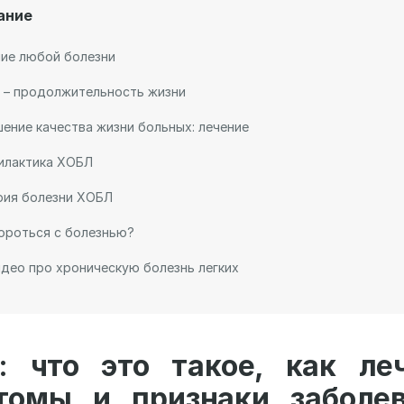
ание
ие любой болезни
 – продолжительность жизни
ение качества жизни больных: лечение
илактика ХОБЛ
рия болезни ХОБЛ
ороться с болезнью?
део про хроническую болезнь легких
: что это такое, как леч
томы и признаки заболев