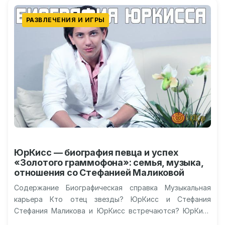
РАЗВЛЕЧЕНИЯ И ИГРЫ
ЮрКисс — биография певца и успех
«Золотого граммофона»: семья, музыка,
отношения со Стефанией Маликовой
Содержание Биографическая справка Музыкальная
карьера Кто отец звезды? ЮрКисс и Стефания
Стефания Маликова и ЮрКисс встречаются? ЮрКисс
певец: биография артиста, музыкальная карьера,