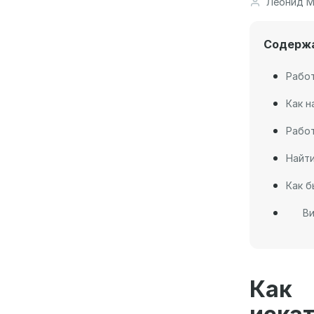
Леонид М
Содерж
Работ
Как н
Работ
Найти
Как б
Ви
Как 