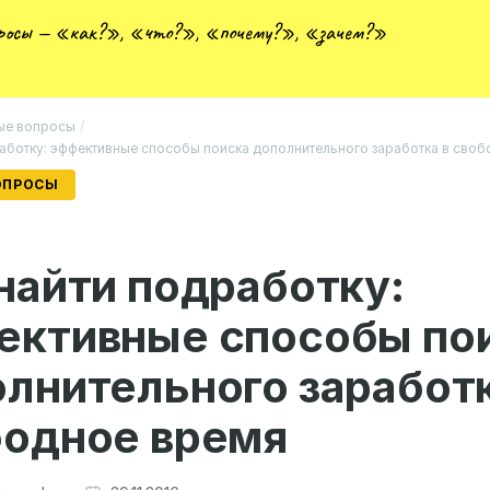
просы — «как?», «что?», «почему?», «зачем?»
ые вопросы
/
работку: эффективные способы поиска дополнительного заработка в сво
ОПРОСЫ
найти подработку:
ективные способы по
лнительного заработк
бодное время