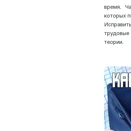
время. Ч
которых п
Исправит
трудовые 
теории.