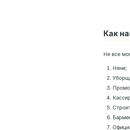
Как на
Не все мо
Няни;
Уборщ
Промо
Касси
Строи
Барме
Официа