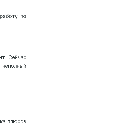
 работу по
нт. Сейчас
 неполный
чка плюсов