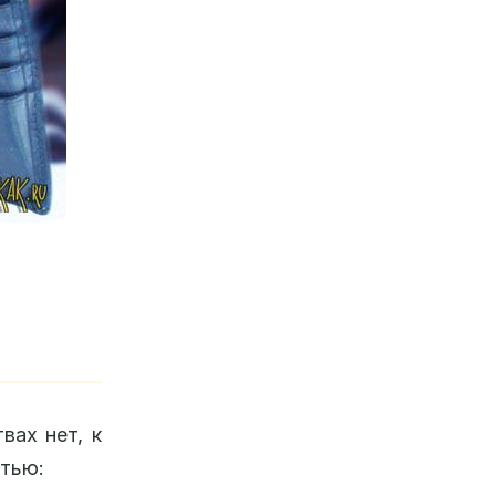
вах нет, к
стью: