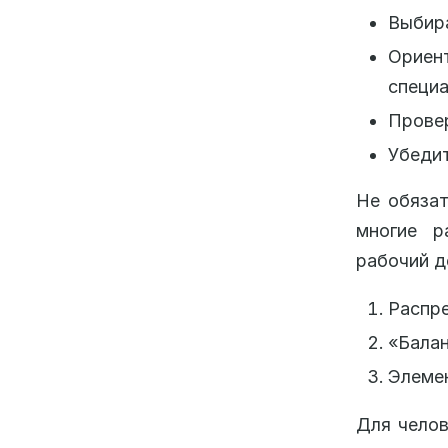
Выбира
Ориен
специа
Прове
Убедит
Не обязат
многие р
рабочий д
Распре
«Балан
Элемен
Для челов