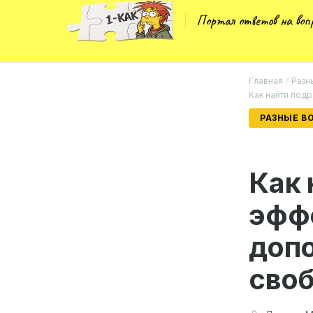
Портал ответов на во
Главная
/
Разн
Как найти под
РАЗНЫЕ В
Как 
эфф
допо
сво