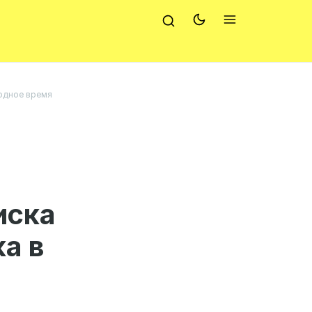
бодное время
иска
а в