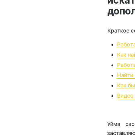
иск
допо
Краткое с
Работа
Как на
Работа
Найти 
Как бы
Видео 
Уйма сво
заставляю