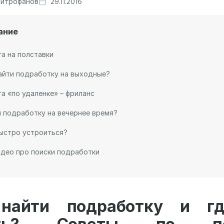
итрофанов
29.11.2016
ание
а на полставки
айти подработку на выходные?
а «по удаленке» – фриланс
 подработку на вечернее время?
ыстро устроиться?
део про поиски подработки
найти подработку и г