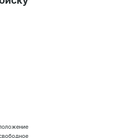
иску
положение
 свободное