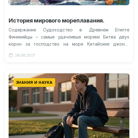
История мирового мореплавания.
Содержание Судоходство в Древнем Египте
Финикийцы – самые удачливые моряки Битва двух
корон за господство на море Китайские джонки
прорывают блокаду Викинги опередили Колумба?
28.06.2017
Видео…
ЗНАНИЯ И НАУКА