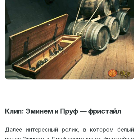
Клип: Эминем и Пруф — фристайл
Далее интересный ролик, в котором белый
рэпер Эминем и Пруф зачитывают фристайл в