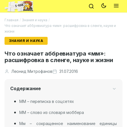
Главная
/
Знания и наука
/
Что означает аббревиатура «мм»: расшифровка в сленге, науке и
жизни
ЗНАНИЯ И НАУКА
Что означает аббревиатура «мм»:
расшифровка в сленге, науке и жизни
Леонид Митрофанов
31.07.2016
Содержание
ММ – переписка в соцсетях
ММ – слово из словаря моббера
Мм – сокращенное наименование единицы