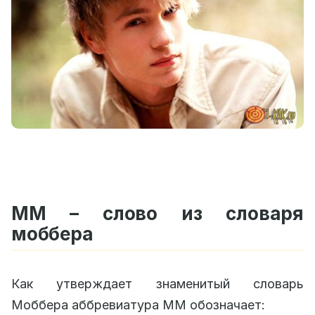
ММ – слово из словаря
моббера
Как утверждает знаменитый словарь
Моббера аббревиатура ММ обозначает: