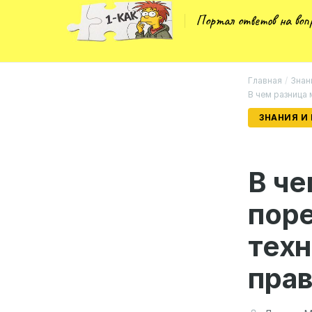
Портал ответов на во
Главная
/
Знан
В чем разница
ЗНАНИЯ И
В че
пор
техн
прав