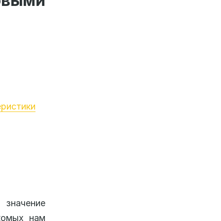
овыми
еристики
 значение
комых нам