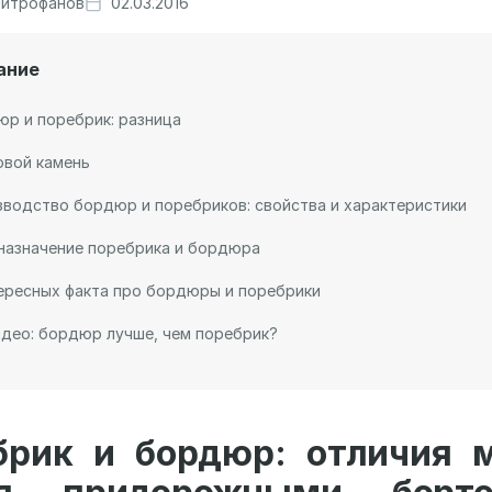
итрофанов
02.03.2016
ание
р и поребрик: разница
овой камень
водство бордюр и поребриков: свойства и характеристики
назначение поребрика и бордюра
ересных факта про бордюры и поребрики
део: бордюр лучше, чем поребрик?
брик и бордюр: отличия 