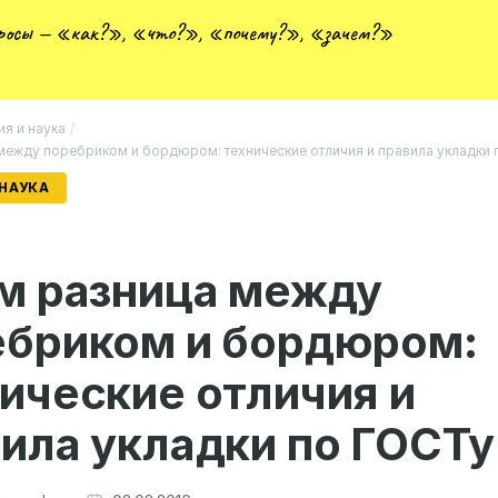
просы — «как?», «что?», «почему?», «зачем?»
ия и наука
/
 между поребриком и бордюром: технические отличия и правила укладки
 НАУКА
м разница между
ебриком и бордюром:
ические отличия и
ила укладки по ГОСТу