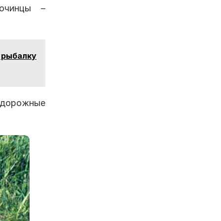
очинцы –
 рыбалку
т дорожные