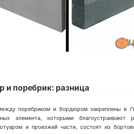
 и поребрик: разница
между поребриком и бордюром закреплены в
Г
ьных элемента, которыми благоустраивают р
отуаром и проезжей части, состоят из бортово