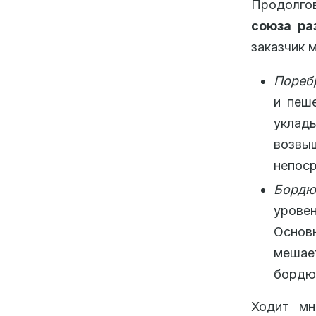
Продолго
союза ра
заказчик 
Пореб
и пеше
уклад
возвы
непоср
Бордю
урове
Основ
мешает
бордюр
Ходит мн