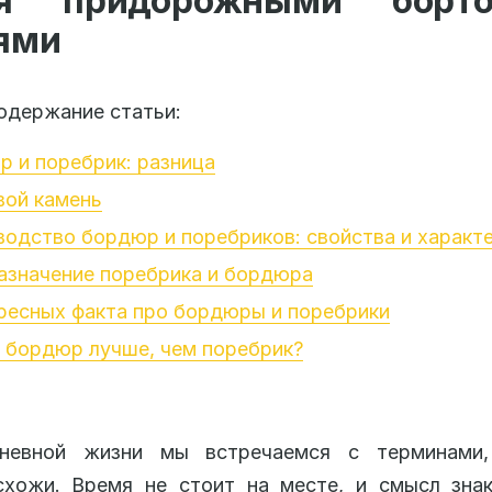
я придорожными борт
ями
одержание статьи:
 и поребрик: разница
вой камень
одство бордюр и поребриков: свойства и характ
азначение поребрика и бордюра
ресных факта про бордюры и поребрики
 бордюр лучше, чем поребрик?
невной жизни мы встречаемся с терминами,
схожи. Время не стоит на месте, и смысл зна