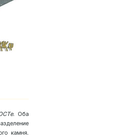
ОСТе
. Оба
азделение
го камня.