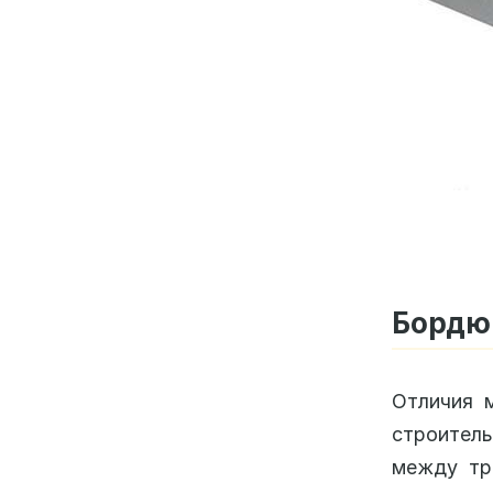
Бордюр
Отличия 
строител
между тр