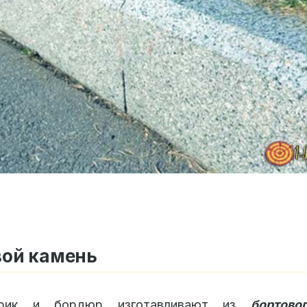
вой камень
рик и бордюр изготавливают из
бортово