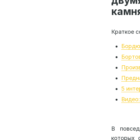
двум
камн
Краткое с
Бордюр
Борто
Произв
Предн
5 инте
Видео:
В повсед
которых 