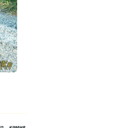
го камня
.