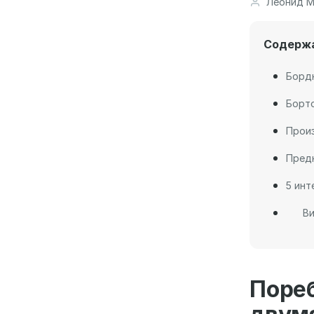
Леонид М
Содерж
Бордю
Борт
Произ
Пред
5 инт
Ви
Поре