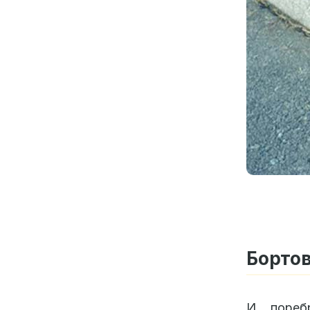
Борто
И пореб