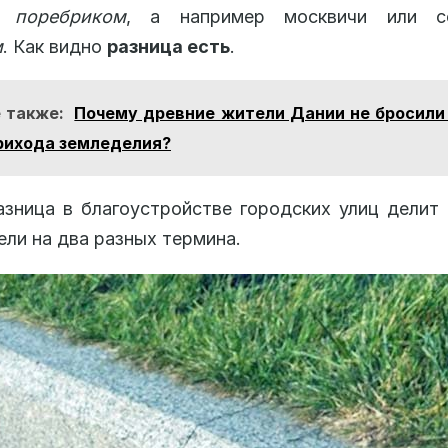
ют
поребриком
, а например москвичи или с
м
. Как видно
разница есть
.
 также:
Почему древние жители Дании не бросили
рихода земледелия?
зница в благоустройстве городских улиц дели
ели на два разных термина.