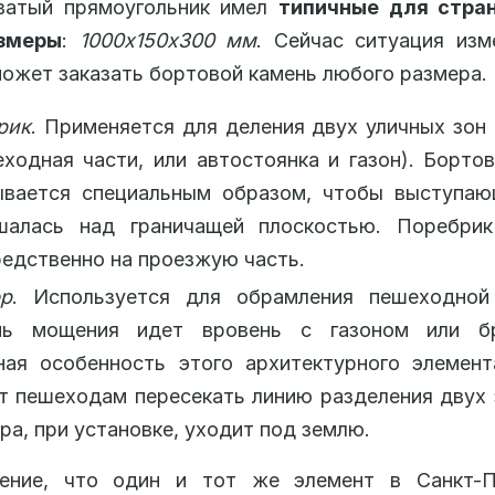
ватый прямоугольник имел
типичные для стра
змеры
:
1000
x150
x300 мм
. Сейчас ситуация изм
может заказать бортовой камень любого размера.
рик
. Применяется для деления двух уличных зон
ходная части, или автостоянка и газон). Борто
ывается специальным образом, чтобы выступаю
шалась над граничащей плоскостью. Поребрик
едственно на проезжую часть.
р
. Используется для обрамления пешеходной
нь мощения идет вровень с газоном или бр
ная особенность этого архитектурного элемент
 пешеходам пересекать линию разделения двух 
а, при установке, уходит под землю.
ение, что один и тот же элемент в Санкт-П