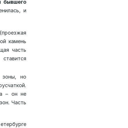
н бывшего
енилась, и
 (проезжая
вой камень
щая часть
 ставится
 зоны, но
усчаткой.
а – он не
зон. Часть
етербурге