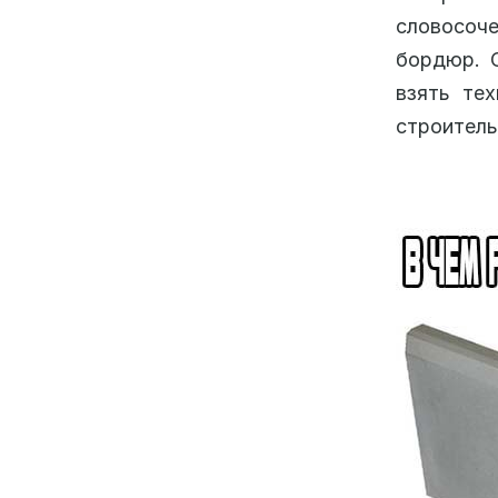
словосоче
бордюр. О
взять те
строитель