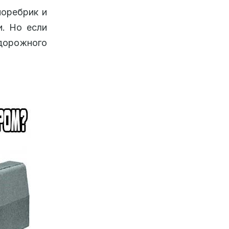
поребрик и
и. Но если
дорожного