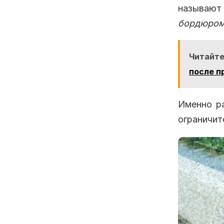
называ
бордюро
Читайте
после п
Именно ра
ограничит