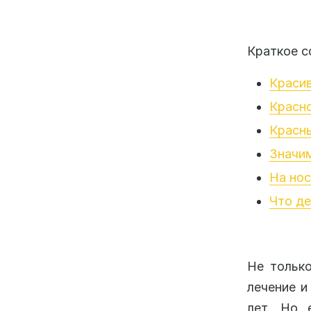
Краткое с
Красив
Красно
Красны
Значи
На нос
Что де
Не только
лечение и
лет. Но 