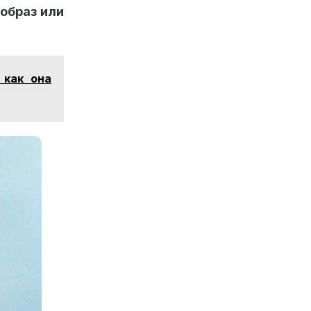
образ или
 как она