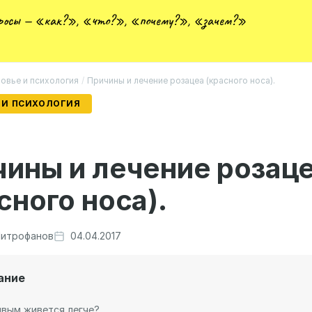
просы — «как?», «что?», «почему?», «зачем?»
овье и психология
/
Причины и лечение розацеа (красного носа).
 И ПСИХОЛОГИЯ
ины и лечение розац
сного носа).
итрофанов
04.04.2017
ание
вым живется легче?