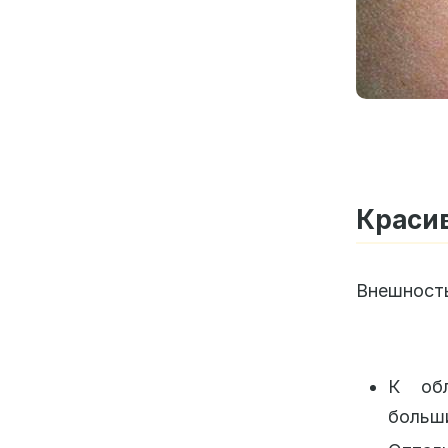
Краси
Внешность
К обл
больш