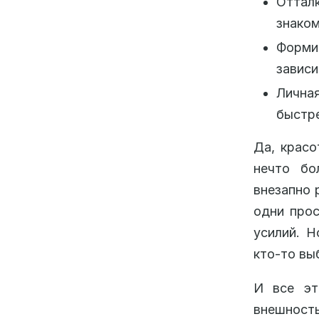
Отталк
знаком
Форм
зависи
Лична
быстре
Да, красо
нечто бо
внезапно 
одни прос
усилий. Н
кто-то вы
И все эт
внешность