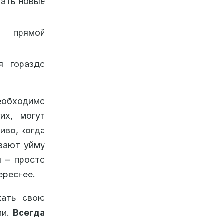
зать новые
в прямой
я гораздо
необходимо
их, могут
иво, когда
ывают уйму
ы – просто
ереснее.
кать свою
ии.
Всегда