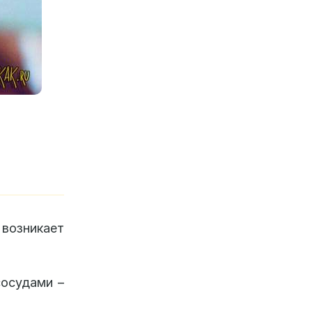
озникает
сосудами –