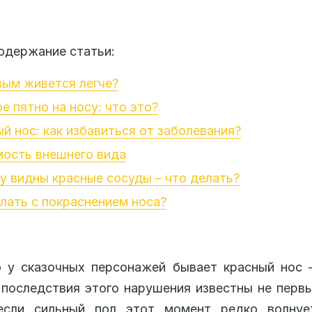
одержание статьи:
ым живется легче?
е пятно на носу: что это?
й нос: как избавиться от заболевания?
мость внешнего вида
у видны красные сосуды – что делать?
лать с покраснением носа?
 у сказочных персонажей бывает красный нос 
 последствия этого нарушения известны не перв
если сильный пол этот момент редко волнуе