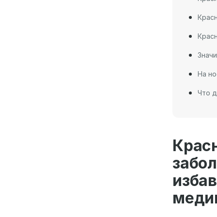
Красн
Красн
Значи
На но
Что д
Крас
забо
изба
меди