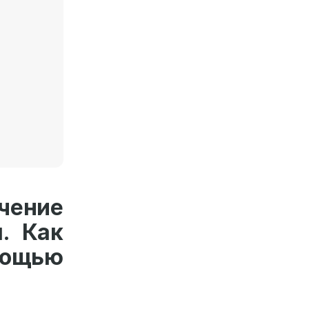
чение
. Как
мощью