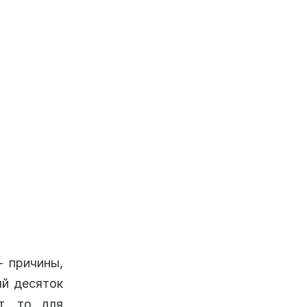
– причины,
ый десяток
т, то для