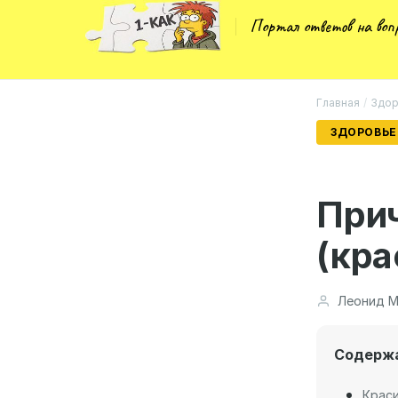
Портал ответов на во
Главная
/
Здор
ЗДОРОВЬЕ
Прич
(кра
Леонид М
Содерж
Краси