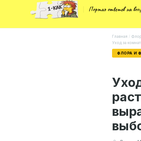
Портал ответов на во
Главная
/
Флор
Уход за комна
ФЛОРА И 
Ухо
рас
выра
выб