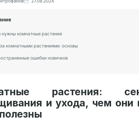
итрофанов
27.08.2024
ание
 нужны комнатные растения
за комнатными растениями: основы
ространенные ошибки новичков
натные растения: сек
щивания и ухода, чем они 
 полезны