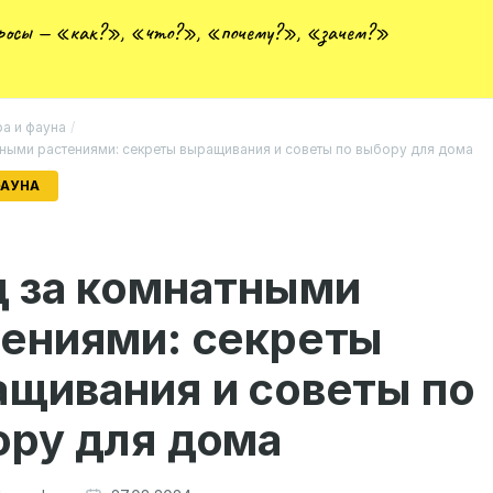
просы — «как?», «что?», «почему?», «зачем?»
а и фауна
/
тными растениями: секреты выращивания и советы по выбору для дома
ФАУНА
д за комнатными
тениями: секреты
щивания и советы по
ору для дома