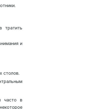
отники.
в тратить
внимания и
х столов.
нтральным
ы часто в
 некоторое