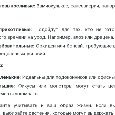
невыносливые:
Замиокулькас, сансевиерия, папор
прихотливые:
Подойдут для тех, кто не гото
ого времени на уход. Например, алоэ или драцена.
ебовательные:
Орхидеи или бонсай, требующие 
ределенных условий.
р:
ленькие:
Идеальны для подоконников или офисны
льшие:
Фикусы или монстеры могут стать це
ементом комнаты.
айте учитывать и ваш образ жизни. Если в
, выбирайте растения, которые могут выдержать