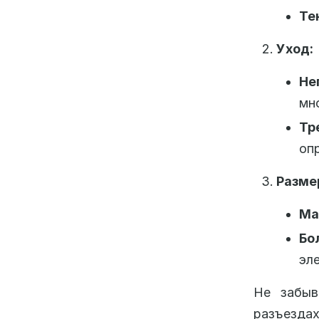
Те
Уход:
Не
мн
Тр
оп
Разме
Ма
Бо
эл
Не забыв
разъездах