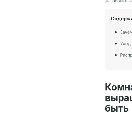
Леонид М
Содерж
Зачем
Уход 
Расп
Ком
выра
быть