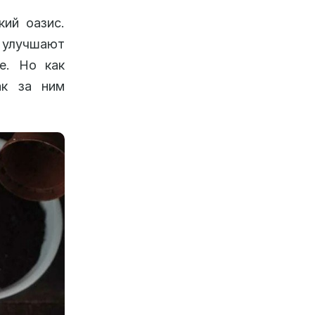
ий оазис.
 улучшают
е. Но как
ак за ним