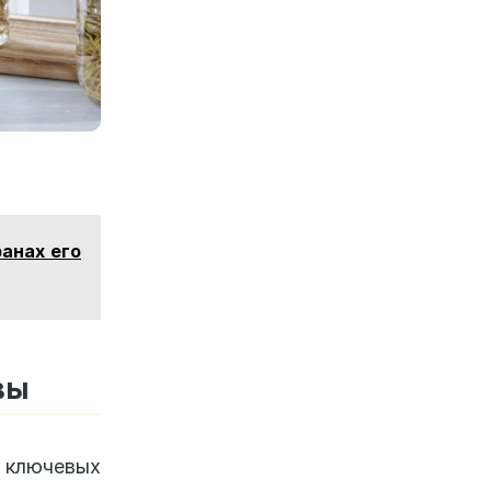
ранах его
вы
 ключевых