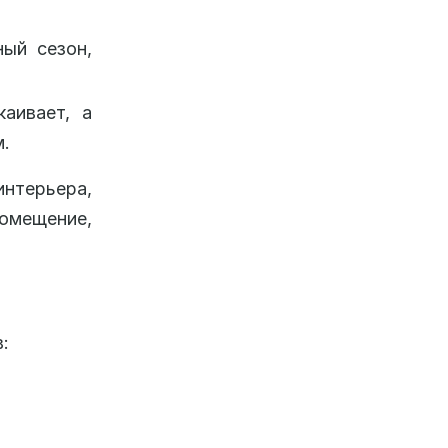
ый сезон,
аивает, а
м.
нтерьера,
помещение,
: