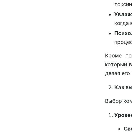
токсин
Увлаж
когда 
Психо
процес
Кроме то
который в
делая его
Как в
Выбор ком
Урове
Св