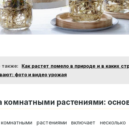
 также:
Как растет помело в природе и в каких ст
ают: фото и видео урожая
а комнатными растениями: осно
комнатными растениями включает несколько