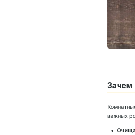
Зачем
Комнатные
важных ро
Очища