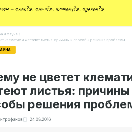
просы — «как?», «что?», «почему?», «зачем?»
а и фауна
/
тет клематис и желтеют листья: причины и способы решения проблемы
ФАУНА
му не цветет клемати
еют листья: причины
собы решения пробле
итрофанов
24.08.2016