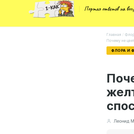
Портал ответов на во
Главная
/
Флор
Почему не цве
ФЛОРА И 
Поче
желт
спо
Леонид М