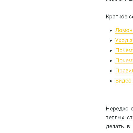
Краткое с
Ломоно
Уход з
Почему
Почему
Прави
Видео 
Нередко с
теплых ст
делать в 