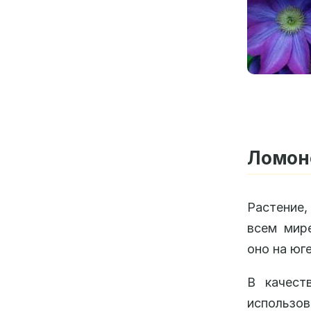
Ломоно
Растение,
всем мир
оно на юг
В качест
использ