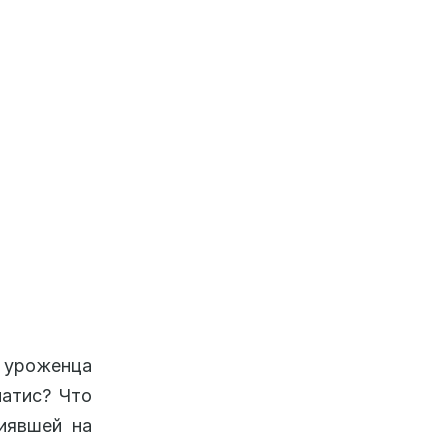
е уроженца
матис? Что
лиявшей на