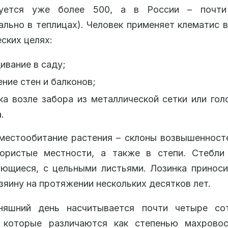
руется уже более 500, а в России – почт
ально в теплицах). Человек применяет клематис 
еских целях:
вание в саду;
ние стен и балконов;
а возле забора из металлической сетки или гол
.
местообитание растения – склоны возвышенност
гористые местности, а также в степи. Стебли
ьющиеся, с цельными листьями. Лозинка принос
зяину на протяжении нескольких десятков лет.
няшний день насчитывается почти четыре со
, которые различаются как степенью махровос