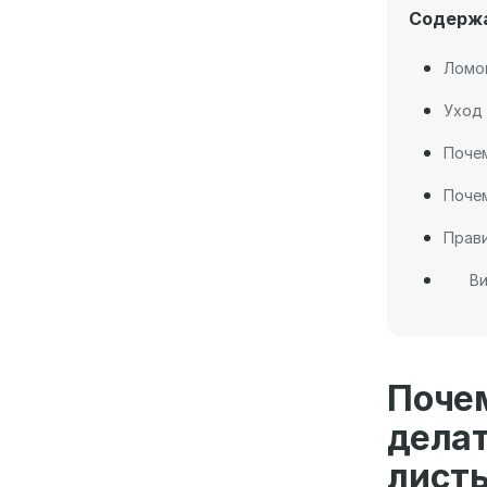
Содерж
Ломон
Уход 
Почем
Почем
Прав
Ви
Поче
дела
листь