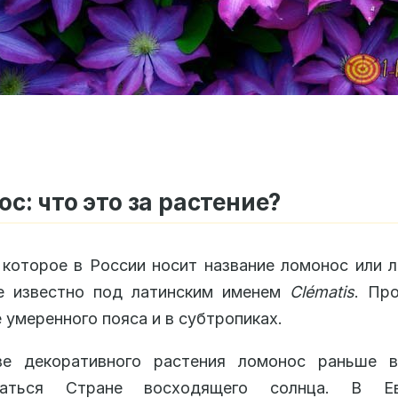
с: что это за растение?
 которое в России носит название ломонос или л
е известно под латинским именем
Clématis
. Пр
е умеренного пояса и в субтропиках.
ве декоративного растения ломонос раньше в
оваться Стране восходящего солнца. В Е