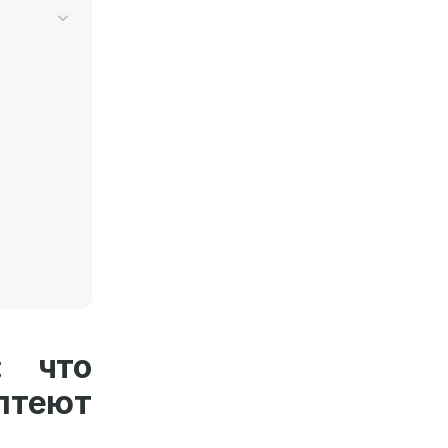
: что
лтеют