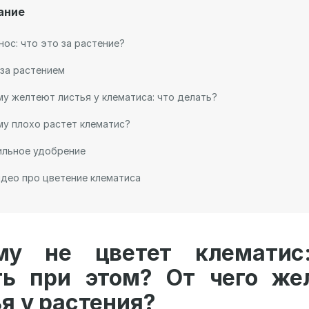
ание
ос: что это за растение?
за растением
у желтеют листья у клематиса: что делать?
у плохо растет клематис?
ильное удобрение
део про цветение клематиса
му не цветет клематис
ть при этом? От чего же
я у растения?