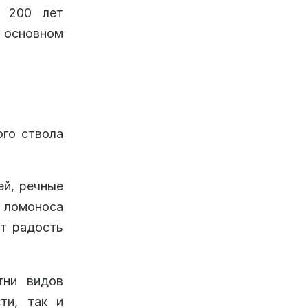
и 200 лет
в основном
ого ствола
ей, речные
 ломоноса
ит радость
тни видов
ти, так и