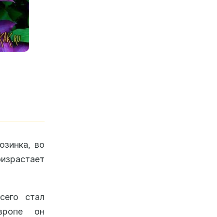
озинка, во
оизрастает
сего стал
вропе он