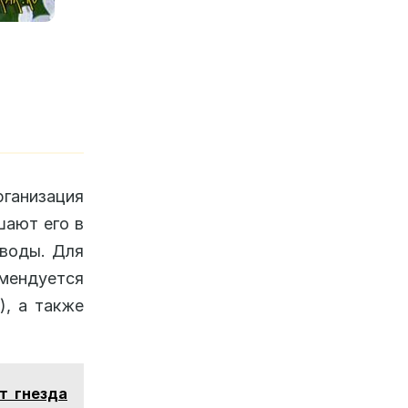
рганизация
шают его в
 воды. Для
мендуется
), а также
т гнезда