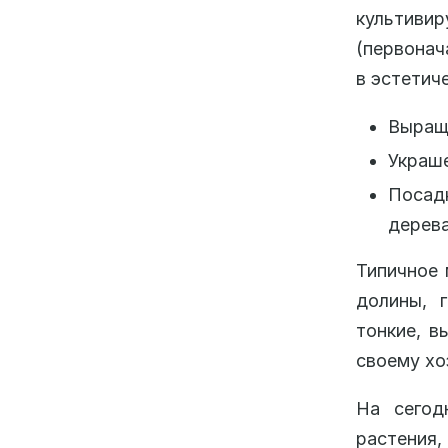
культиви
(первонач
в эстетич
Выращи
Украше
Посадк
дерева
Типичное 
долины, 
тонкие, в
своему хо
На сегод
растения