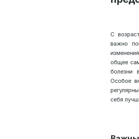
С возрас
важно по
изменения
общее сам
болезни 
Особое вн
регулярны
себя лучш
Важны