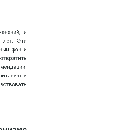
енений, и
 лет. Эти
ьный фон и
дотвратить
мендации.
 питанию и
увствовать
.
анизме