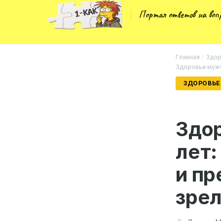
Портал ответов на во
Главная
/
Здор
Здоровье мужчи
ЗДОРОВЬЕ
Здо
лет:
и пр
зрел