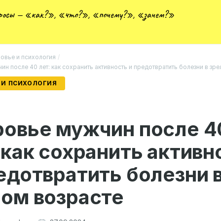
просы — «как?», «что?», «почему?», «зачем?»
овье и психология
/
н после 40 лет: как сохранить активность и предотвратить болезни в зр
 И ПСИХОЛОГИЯ
ровье мужчин после 4
 как сохранить активн
едотвратить болезни 
ом возрасте