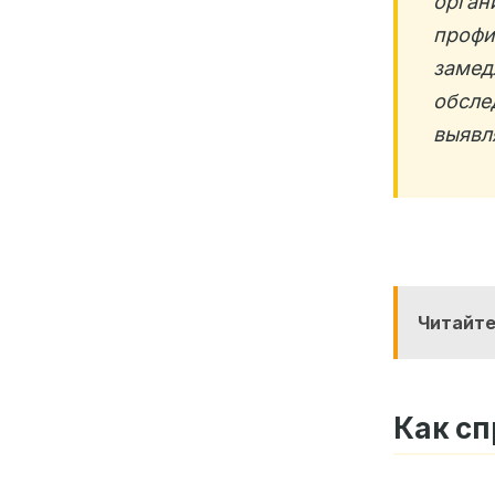
орга
проф
заме
обсле
выявл
Читайте
Как с