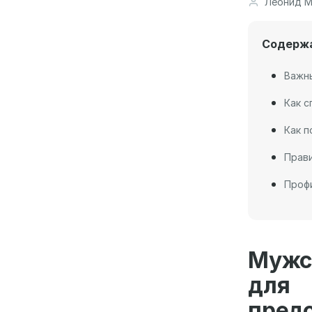
Леонид М
Содерж
Важны
Как с
Как п
Прави
Профи
Мужс
для
пред