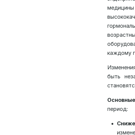
медицины
высокока
гормонал
возраст
оборудова
каждому п
Изменения
быть нез
становятс
Основные
период:
Сниже
измен