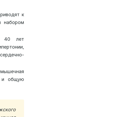
приводят к
я набором
е 40 лет
ертонии,
сердечно-
я мышечная
ь и общую
жского