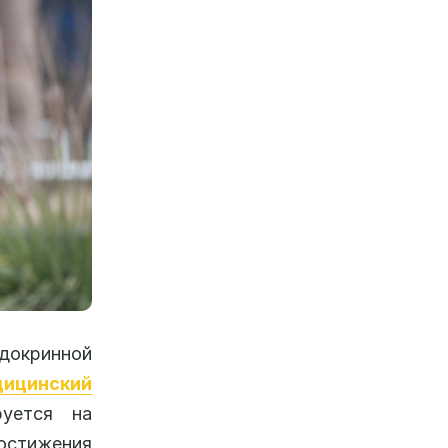
докринной
ицинский
уется на
остижения