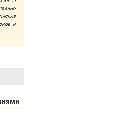
енная
твенно
нские
онов и
ниями