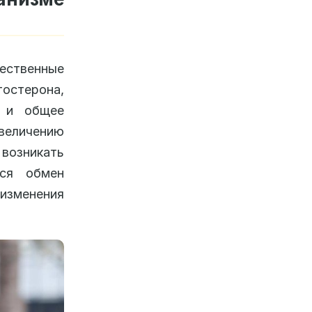
тественные
тостерона,
и и общее
увеличению
возникать
ься обмен
изменения