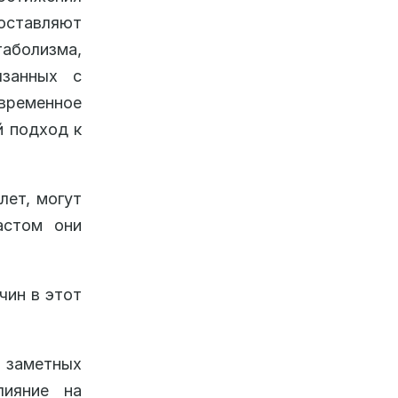
оставляют
аболизма,
язанных с
ременное
й подход к
лет, могут
астом они
чин в этот
 заметных
лияние на