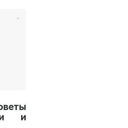
оветы
ти и