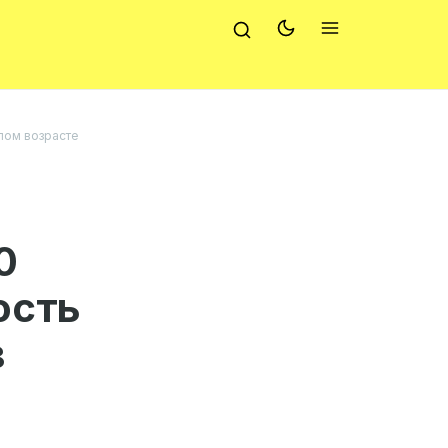
елом возрасте
0
ость
в