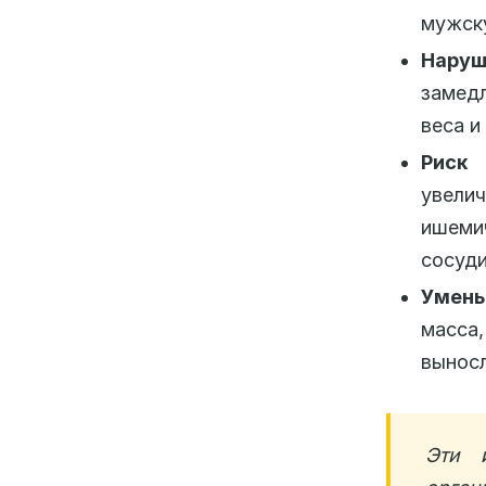
мужску
Наруш
замед
веса и
Риск 
увели
ишеми
сосуди
Умень
масса
выносл
Эти 