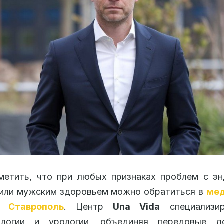
метить, что при любых признаках проблем с эн
 или мужским здоровьем можно обратиться в
мед
. Ставрополь
. Центр
Una Vida
специализир
ологии и урологии, объединяя передовые д