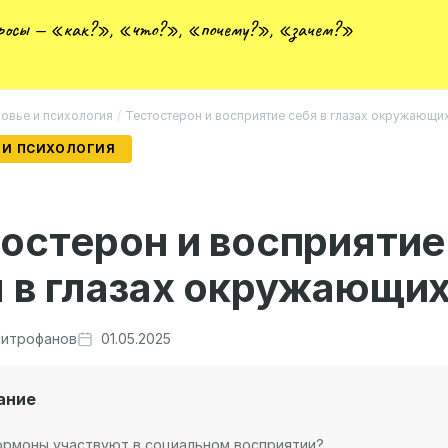
просы — «как?», «что?», «почему?», «зачем?»
овье и психология
/
Тестостерон и восприятие себя в глазах окружающи
 И ПСИХОЛОГИЯ
остерон и восприятие
 в глазах окружающи
итрофанов
01.05.2025
ание
ормоны участвуют в социальном восприятии?