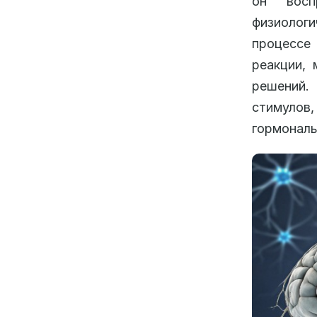
он восп
физиологи
процессе
реакции, 
решений
стимулов
гормональ