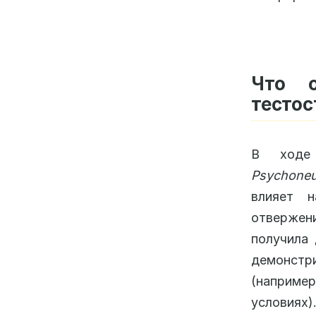
Что о
тестос
В ходе 
Psychoneu
влияет н
отвержени
получила 
демонстр
(например
условиях)