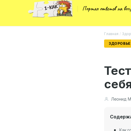
Портал ответов на во
Главная
/
Здор
ЗДОРОВЬЕ
Тест
себя
Леонид М
Содерж
Как г