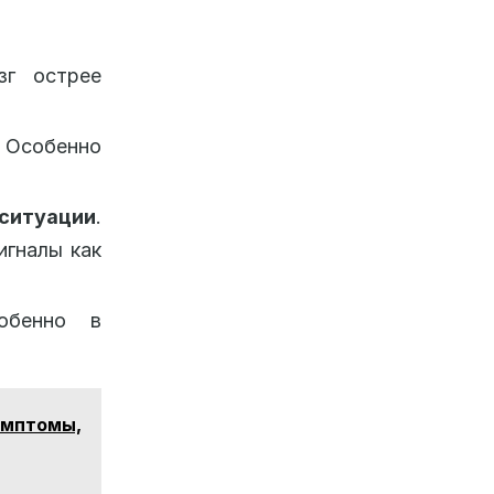
зг острее
. Особенно
ситуации
.
игналы как
обенно в
имптомы,