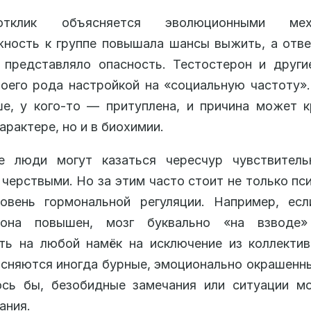
тклик объясняется эволюционными меха
жность к группе повышала шансы выжить, а отв
 представляло опасность. Тестостерон и друг
оего рода настройкой на «социальную частоту».
е, у кого-то — притуплена, и причина может 
арактере, но и в биохимии.
е люди могут казаться чересчур чувствитель
 черствыми. Но за этим часто стоит не только пси
овень гормональной регуляции. Например, есл
рона повышен, мозг буквально «на взводе
ть на любой намёк на исключение из коллекти
сняются иногда бурные, эмоционально окрашенн
ось бы, безобидные замечания или ситуации м
ания.