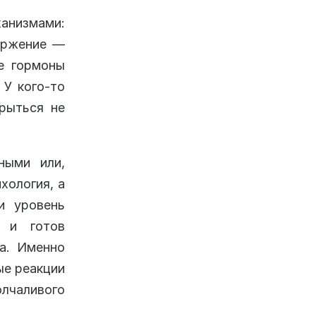
низмами:
ержение —
ие гормоны
 У кого-то
крыться не
ными или,
хология, а
и уровень
» и готов
ва. Именно
ые реакции
олчаливого