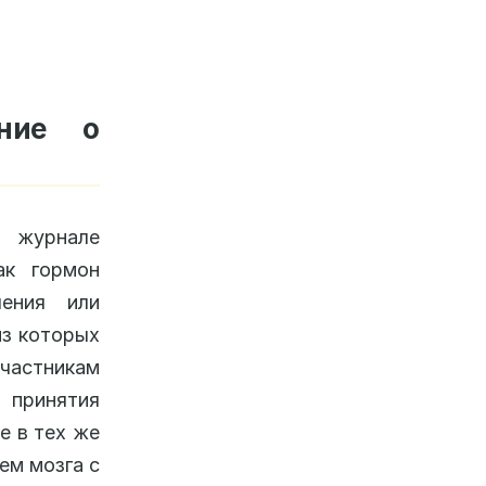
ание о
 журнале
ак гормон
чения или
из которых
участникам
 принятия
е в тех же
ем мозга с