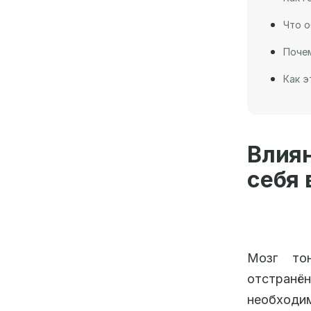
Что о
Почем
Как э
Влия
себя 
Мозг то
отстран
необход