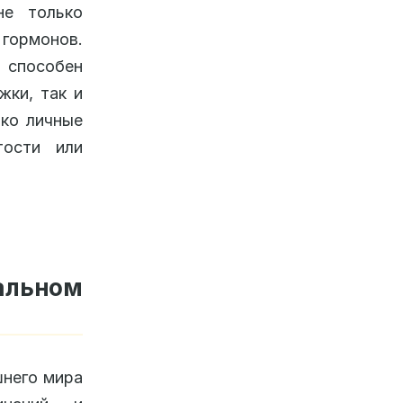
не только
 гормонов.
 способен
жки, так и
ько личные
тости или
льном
шнего мира