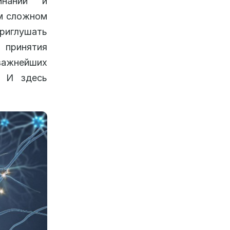
инаний и
ом сложном
риглушать
ь принятия
ажнейших
. И здесь