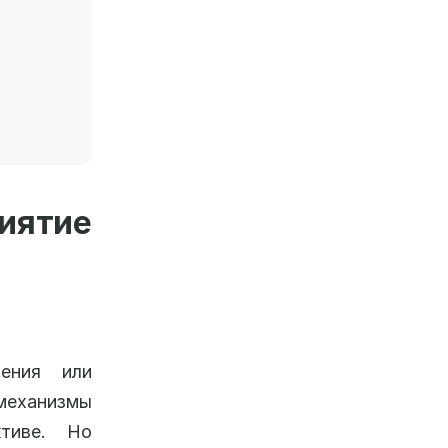
иятие
ения или
еханизмы
тиве. Но