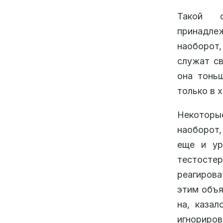
Такой о
принадле
наоборот,
служат св
она тоньш
только в х
Некоторы
наоборот,
еще и ур
тестосте
реагирова
этим объя
на, казал
игнориров