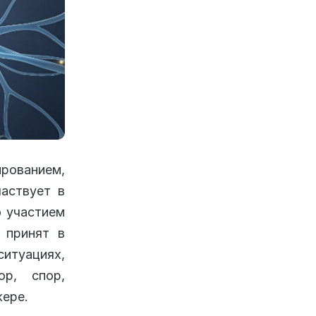
ированием,
частвует в
о участием
н принят в
ситуациях,
ор, спор,
жере.