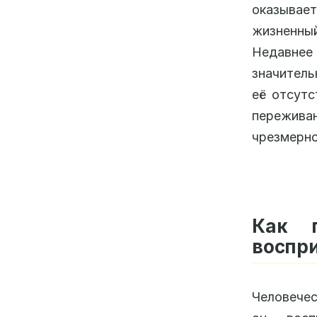
оказывае
жизненный
Недавнее
значитель
её отсутс
пережива
чрезмерно
Как 
воспр
Человечес