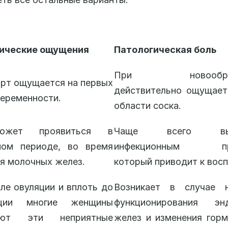
ические ощущения
Патологическая боль
При новообразо
рт ощущается на первых
действительно ощущает
еременности.
области соска.
ожет проявиться в
Чаще всего выз
ном периоде, во время
инфекционным про
я молочных желез.
который приводит к вос
ле овуляции и вплоть до
Возникает в случае 
ации многие женщины
функционирования эн
ают эти неприятные
желез и изменения горм