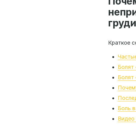
Поч
непр
груди
Краткое с
Частые
Болят 
Болят 
Почему
Послед
Боль в
Видео 