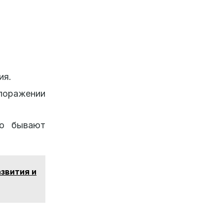
ия.
поражении
но бывают
азвития и