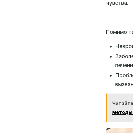
чувства.
Помимо пе
Неврол
Забол
печени
Пробл
вызва
Читайте
методы 