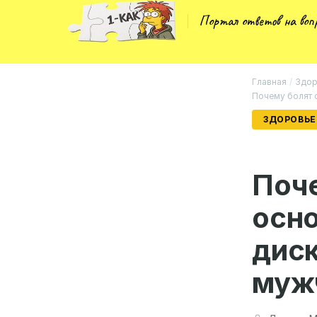
Портал ответов на во
Главная
/
Здор
Почему болят 
ЗДОРОВЬЕ
Поче
осн
дис
мужч