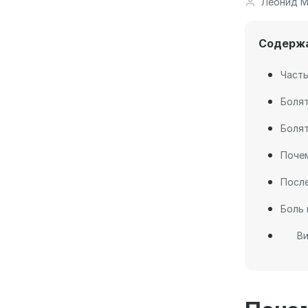
Леонид М
Содерж
Часты
Болят
Болят
Почем
После
Боль 
Ви