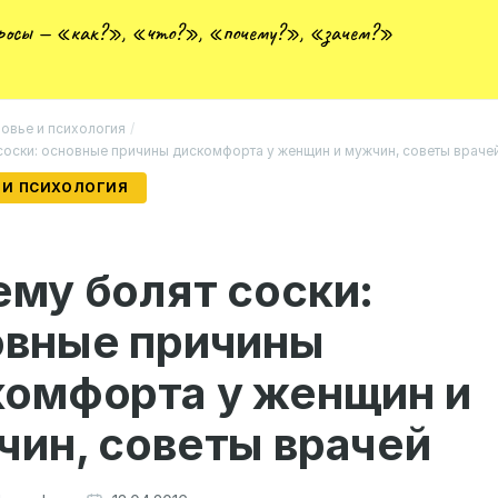
просы — «как?», «что?», «почему?», «зачем?»
овье и психология
/
соски: основные причины дискомфорта у женщин и мужчин, советы враче
 И ПСИХОЛОГИЯ
му болят соски:
овные причины
комфорта у женщин и
ин, советы врачей