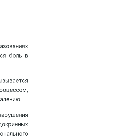
ваниях
ся боль в
ывается
цессом,
палению.
нарушения
докринных
онального