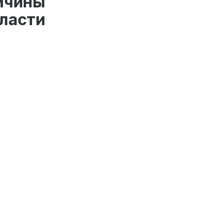
чины
ласти