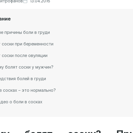
итрофанов
13.04.2016
ание
е причины боли в груди
 соски при беременности
 соски после овуляции
у болят соски у мужчин?
дствия болей в груди
в сосках – это нормально?
део о боли в сосках