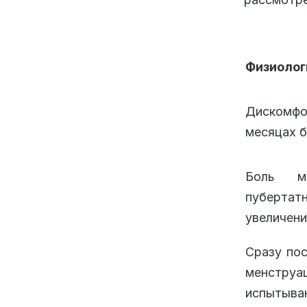
Физиолог
Дискомфо
месяцах б
Боль м
пубертат
увеличени
Сразу пос
менстру
испытыв