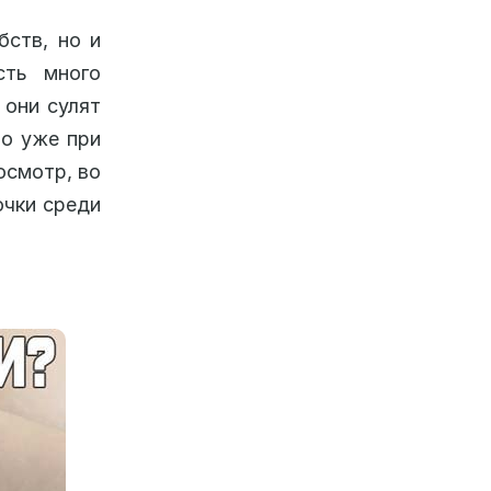
бств, но и
сть много
 они сулят
но уже при
осмотр, во
очки среди