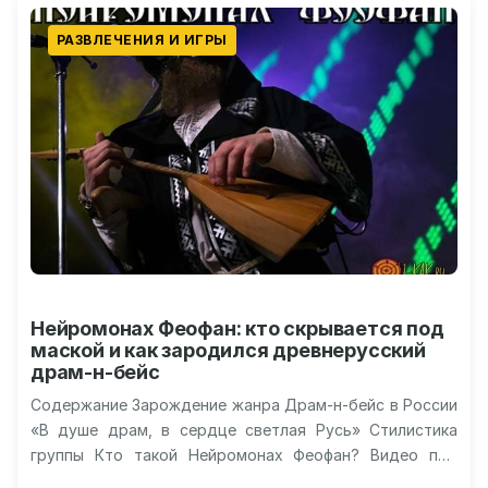
РАЗВЛЕЧЕНИЯ И ИГРЫ
Нейромонах Феофан: кто скрывается под
маской и как зародился древнерусский
драм-н-бейс
Содержание Зарождение жанра Драм-н-бейс в России
«В душе драм, в сердце светлая Русь» Стилистика
группы Кто такой Нейромонах Феофан? Видео про
Нейромонаха Феофана Нейромонах Феофан:…