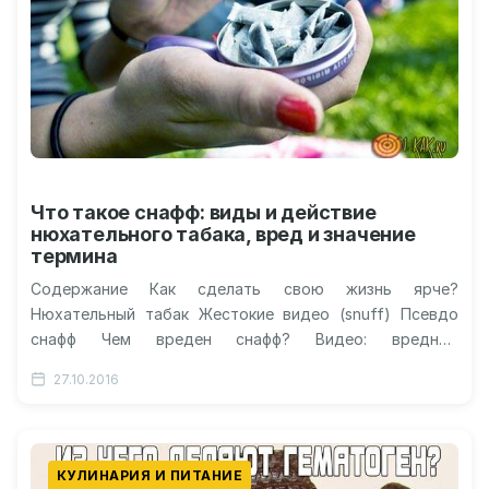
Что такое снафф: виды и действие
нюхательного табака, вред и значение
термина
Содержание Как сделать свою жизнь ярче?
Нюхательный табак Жестокие видео (snuff) Псевдо
снафф Чем вреден снафф? Видео: вредный
нюхательный табак Что такое снафф: как он…
27.10.2016
КУЛИНАРИЯ И ПИТАНИЕ