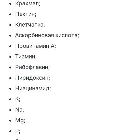
Крахмал;
Пектин;
Клетчатка;
Аскорбиновая кислота;
Провитамин A;
Тиамин;
Рибофлавин;
Пиридоксин;
Ниацинамид;
K;
Na;
Mg;
P;