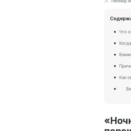
Леонид М
Содерж
Что о
Когда
Влиян
Причи
Как с
Ви
«Но