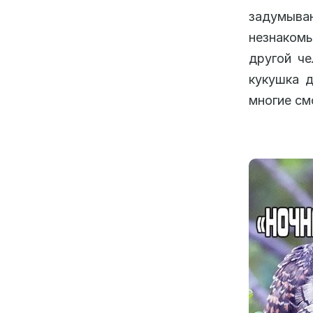
задумыва
незнакомы
другой че
кукушка д
многие см