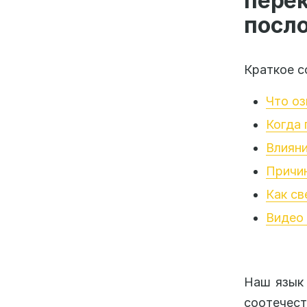
пер
посл
Краткое с
Что оз
Когда 
Влияни
Причи
Как св
Видео 
Наш язык 
соотечес