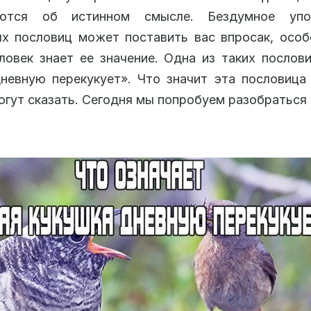
ются об истинном смысле. Бездумное упо
х пословиц может поставить вас впросак, особ
ловек знает ее значение. Одна из таких послов
невную перекукует». Что значит эта пословица
огут сказать. Сегодня мы попробуем разобраться 