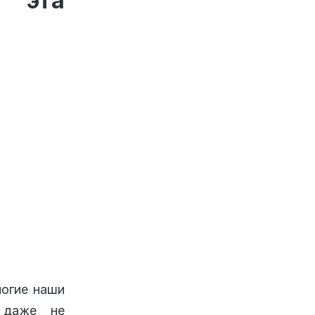
 эта
ногие наши
, даже не