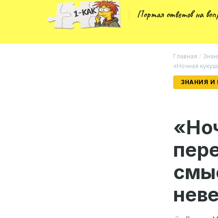
Портал ответов на во
Главная
/
Знан
«Ночная кукушк
ЗНАНИЯ И
«Но
пере
смы
неве