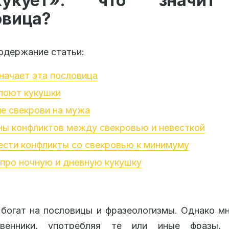
екукует»: что значит
овица?
одержание статьи:
начает эта пословица
поют кукушки
е свекрови на мужа
ны конфликтов между свекровью и невесткой
ести конфликты со свекровью к минимуму
про ночную и дневную кукушку
богат на пословицы и фразеологизмы. Однако м
твенники, употребляя те или иные фразы