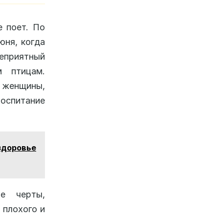
е поет. По
юня, когда
неприятный
м птицам.
 женщины,
оспитание
здоровье
е черты,
 плохого и