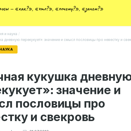
просы — «как?», «что?», «почему?», «зачем?»
ия и наука
/
а дневную перекукует»: значение и смысл пословицы про невестку и све
 НАУКА
чная кукушка дневну
кукует»: значение и
сл пословицы про
стку и свекровь