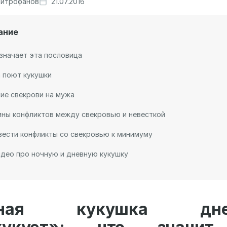
итрофанов
21.07.2016
ание
значает эта пословица
 поют кукушки
ие свекрови на мужа
ны конфликтов между свекровью и невесткой
вести конфликты со свекровью к минимуму
део про ночную и дневную кукушку
чная кукушка дне