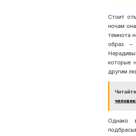
Стоит отм
ночам она
темнота н
образ – 
Нерадивы
которые 
другим л
Читайт
человек
Однако 
подбрасыв