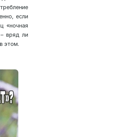
требление
енно, если
иц «ночная
 – вряд ли
в этом.