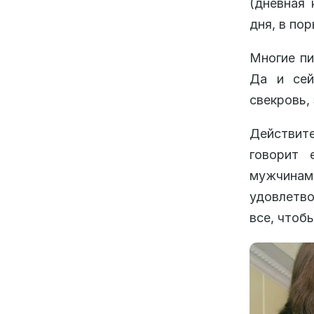
(дневная 
дня, в по
Многие пи
Да и сей
свекровь,
Действите
говорит 
мужчинам
удовлетво
все, чтоб