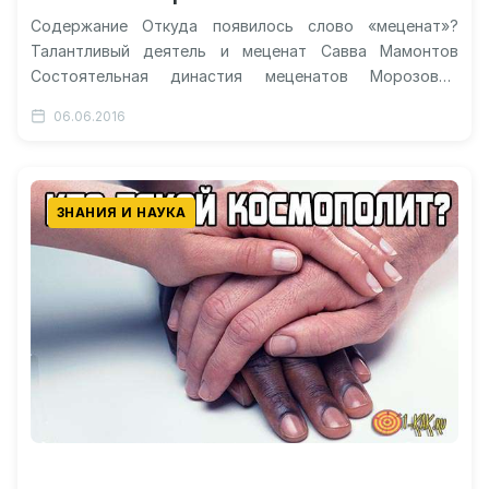
Содержание Откуда появилось слово «меценат»?
Талантливый деятель и меценат Савва Мамонтов
Состоятельная династия меценатов Морозовых
Московская династия Бахрушиных Российская
06.06.2016
династия меценатов Рябушинских Видео о
меценатах…
ЗНАНИЯ И НАУКА