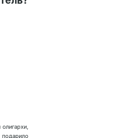
тель?
 олигархи,
 подарило