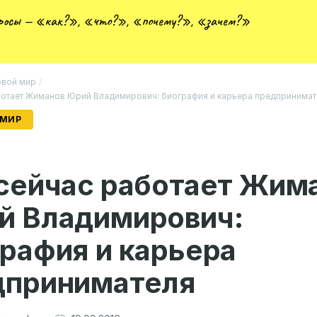
просы — «как?», «что?», «почему?», «зачем?»
вой мир
/
ботает Жиманов Юрий Владимирович: биография и карьера предпринимат
 МИР
сейчас работает Жим
й Владимирович:
рафия и карьера
дпринимателя