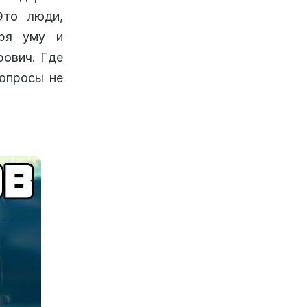
Это люди,
аря уму и
рович. Где
вопросы не