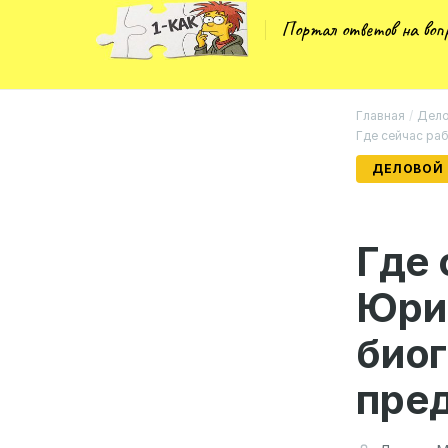
Портал ответов на во
Главная
/
Дело
Где сейчас ра
ДЕЛОВОЙ
Где 
Юри
биог
пре