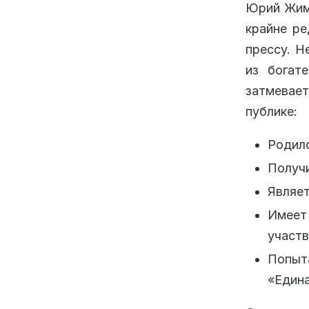
Юрий Жима
крайне ре
прессу. Н
из богат
затмевает
публике:
Родилс
Получ
Являет
Имеет 
участв
Попыт
«Едина