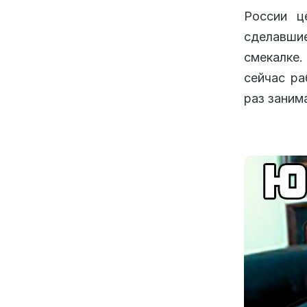
России ц
сделавши
смекалке.
сейчас ра
раз заним