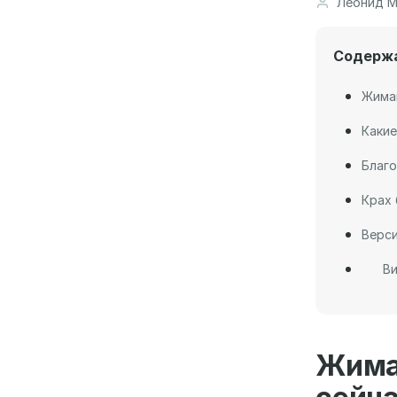
Леонид М
Содерж
Жима
Какие
Благ
Крах 
Верс
В
Жима