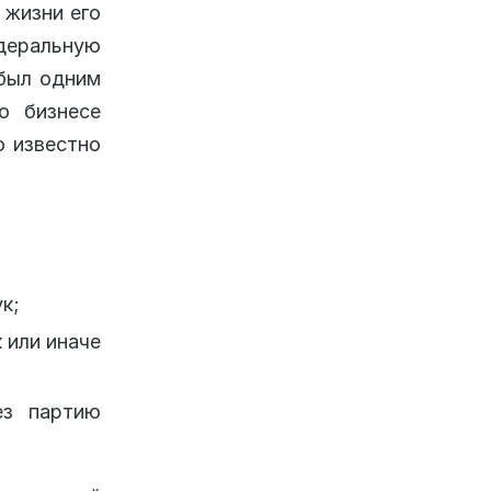
 жизни его
едеральную
 был одним
о бизнесе
о известно
к;
 или иначе
ез партию