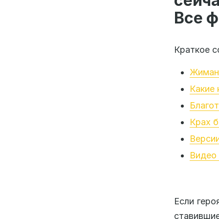
сейч
Все ф
Краткое с
Жиман
Какие 
Благот
Крах б
Верси
Видео
Если геро
ставивши