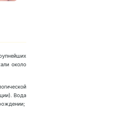
рупнейших
жали около
огической
ции). Вода
рождении;