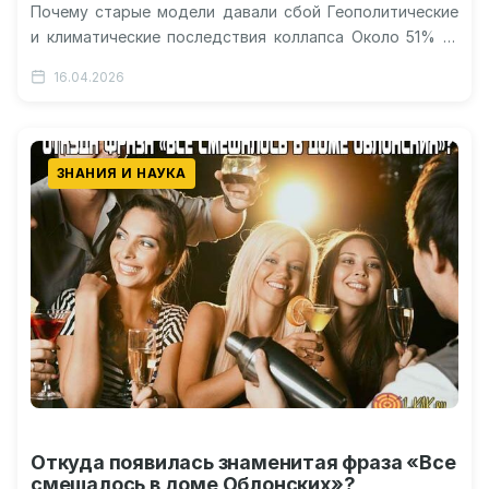
Почему старые модели давали сбой Геополитические
и климатические последствия коллапса Около 51% —
именно на столько может замедлиться Атлантическая
16.04.2026
меридиональная…
ЗНАНИЯ И НАУКА
Откуда появилась знаменитая фраза «Все
смешалось в доме Облонских»?