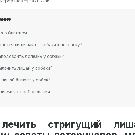
итрофанов
08.11.2016
ание
та о ближнем
ается ли лишай от собаки к человеку?
аподозрить болезнь у собаки?
ылечить лишай у собаки?
 лишай бывает у собак?
ляемся от заболевания
лечить стригущий ли