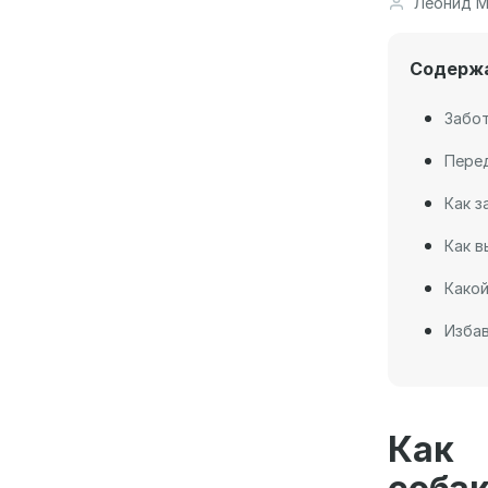
Леонид М
Содерж
Забо
Перед
Как з
Как в
Какой
Избав
Как 