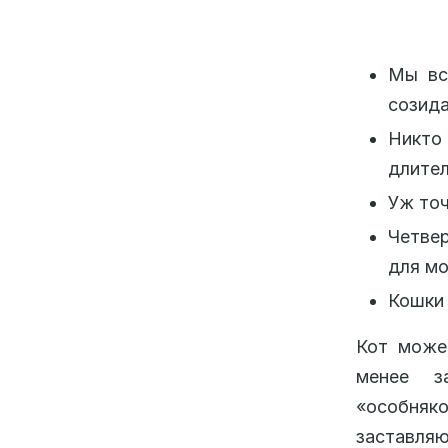
Мы вс
созида
Никто
длител
Уж точ
Четве
для мо
Кошки 
Кот може
менее з
«особняко
заставляю