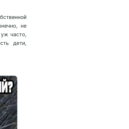
бственной
онечно, не
 уж часто,
сть дети,