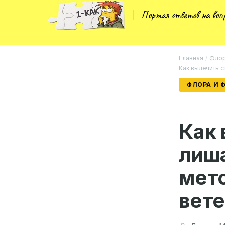
Портал ответов на во
Главная
/
Флор
Как вылечить 
ФЛОРА И 
Как
лиша
мет
вет