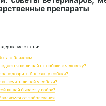
ки: советы ветеринаров, м
карственные препараты
одержание статьи:
бота о ближнем
редается ли лишай от собаки к человеку?
к заподозрить болезнь у собаки?
к вылечить лишай у собаки?
кой лишай бывает у собак?
бавляемся от заболевания