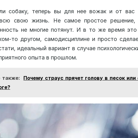
ли собаку, теперь вы для нее вожак и от вас
 всю свою жизнь. Не самое простое решение,
нность не многие потянут. И в то же время это
ком-то другом, самодисциплине и просто сдела
стати, идеальный вариант в случае психологическ
приятного опыта в прошлом.
 также:
Почему страус прячет голову в песок или 
оге?