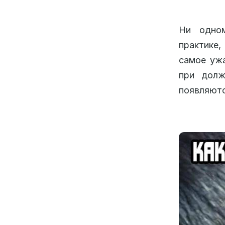
Ни одном
практике,
самое ужа
при долж
появляютс