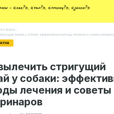
просы — «как?», «что?», «почему?», «зачем?»
а и фауна
/
стригущий лишай у собаки: эффективные методы лечения и советы ветерин
ФАУНА
 вылечить стригущий
й у собаки: эффекти
оды лечения и советы
еринаров