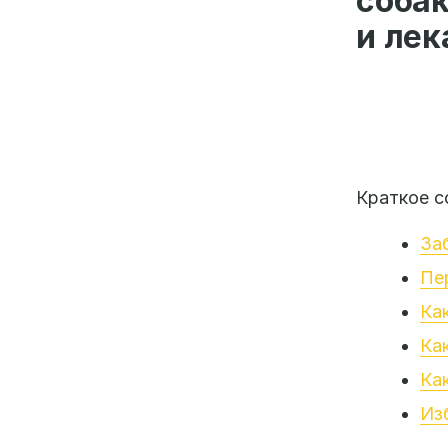
соба
и ле
Краткое с
За
Пе
Ка
Ка
Ка
Из