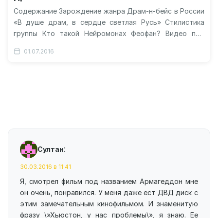
Содержание Зарождение жанра Драм-н-бейс в России
«В душе драм, в сердце светлая Русь» Стилистика
группы Кто такой Нейромонах Феофан? Видео про
Нейромонаха Феофана Нейромонах Феофан:…
01.07.2016
:
Султан
30.03.2016 в 11:41
Я, смотрел фильм под названием Армагеддон мне
он очень, понравился. У меня даже ест ДВД диск с
этим замечательным кинофильмом. И знаменитую
фразу \»Хьюстон, у нас проблемы\», я знаю. Ее