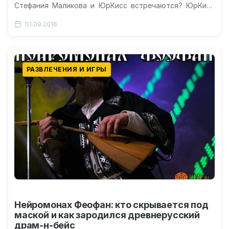
Стефания Маликова и ЮрКисс встречаются? ЮрКисс
певец: биография артиста, музыкальная карьера,
01.09.2016
отношения со Стефанией…
РАЗВЛЕЧЕНИЯ И ИГРЫ
Нейромонах Феофан: кто скрывается под
маской и как зародился древнерусский
драм-н-бейс