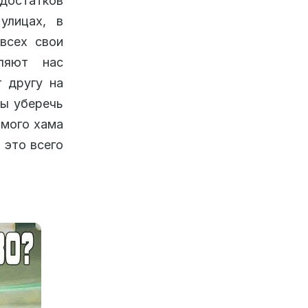
едостатков
улицах, в
 всех свои
вляют нас
 другу на
бы уберечь
амого хама
 это всего