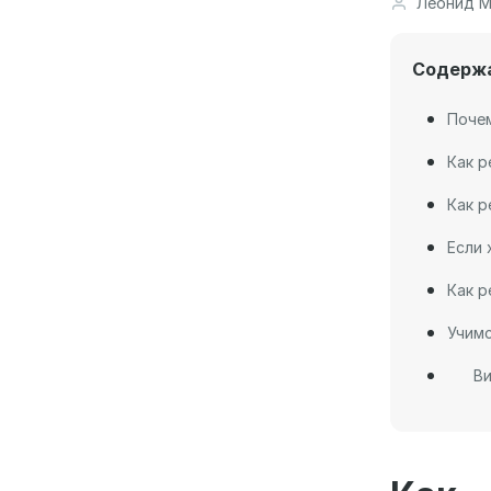
Леонид М
Содерж
Почем
Как р
Как р
Если 
Как р
Учим
Ви