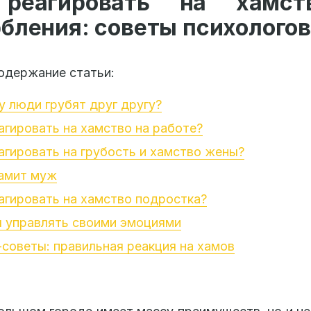
реагировать на хамс
бления: советы психологов
одержание статьи:
 люди грубят друг другу?
агировать на хамство на работе?
агировать на грубость и хамство жены?
хамит муж
агировать на хамство подростка?
я управлять своими эмоциями
советы: правильная реакция на хамов