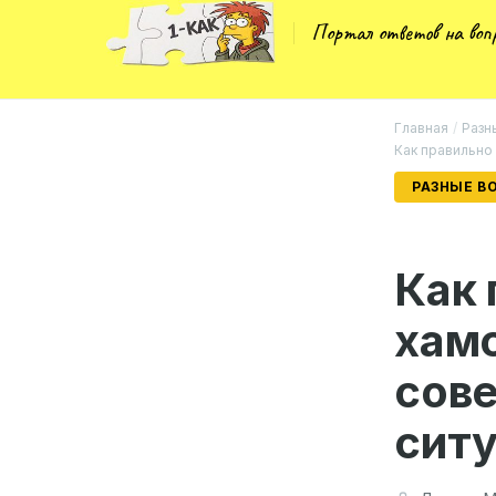
Портал ответов на во
Главная
/
Разн
Как правильно 
РАЗНЫЕ В
Как 
хамс
сове
сит