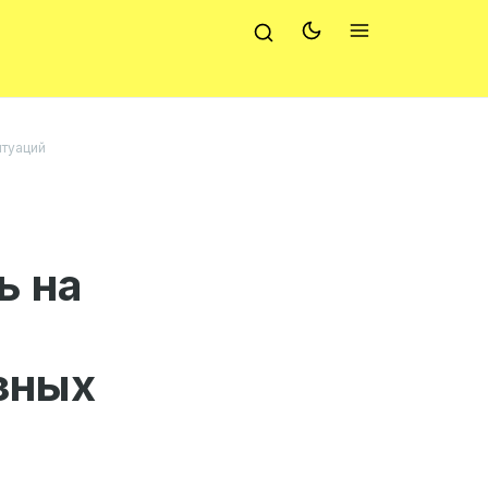
итуаций
ь на
зных