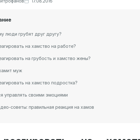
итрофанов
17.08.2016
ание
у люди грубят друг другу?
еагировать на хамство на работе?
еагировать на грубость и хамство жены?
хамит муж
еагировать на хамство подростка?
ся управлять своими эмоциями
део-советы: правильная реакция на хамов