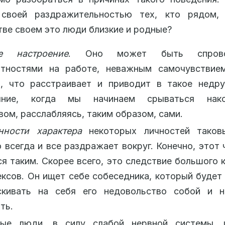
своей раздражительностью тех, кто рядом,
ве своем это люди близкие и родные?
е настроение
. Оно может быть спрово
ятностями на работе, неважным самочувствие
о, что расстраивает и приводит в такое недр
яние, когда мы начинаем срываться нако
вом, расслабляясь, таким образом, сами.
нности характера
некоторых личностей таков
 всегда и все раздражает вокруг. Конечно, этот 
я таким. Скорее всего, это следствие большого 
ксов. Он ищет себе собеседника, который будет
скивать на себя его недовольство собой и 
ть.
ые люди, в силу слабой нервной системы, 