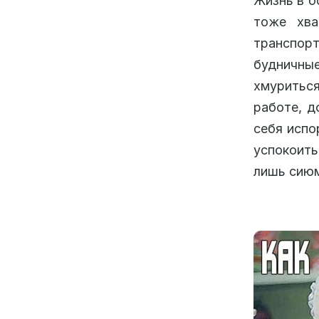
Жизнь в б
тоже хва
транспорт
будничны
хмуритьс
работе, д
себя испо
успокоить
лишь сиюм