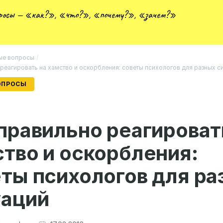
просы — «как?», «что?», «почему?», «зачем?»
ые вопросы
/
реагировать на хамство и оскорбления: советы психологов для разных с
ОПРОСЫ
правильно реагироват
тво и оскорбления:
ты психологов для ра
уаций