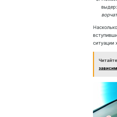
выдер
ворчат
Наскольк
вступивши
ситуации 
Читайт
зависим