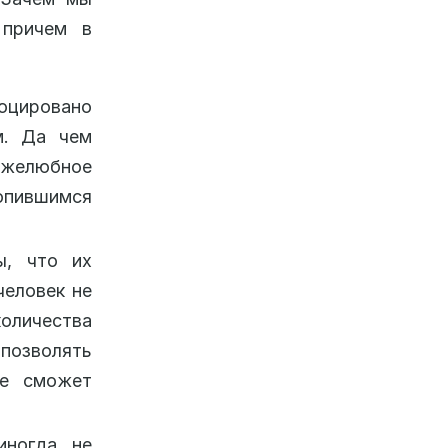
 причем в
цировано
м. Да чем
ужелюбное
пившимся
ы, что их
человек не
количества
 позволять
не сможет
иногда не