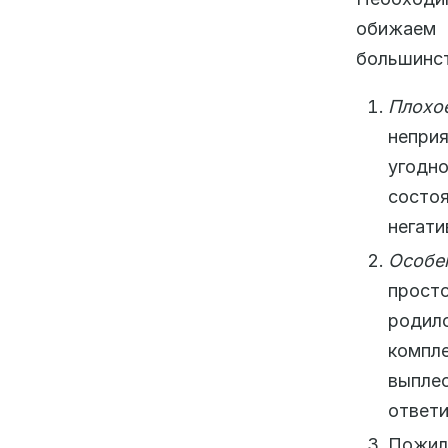
обижаем 
большинст
Плохо
непри
угодн
состо
негати
Особе
просто
родилс
компле
выпле
ответи
Пожил