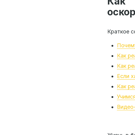
Как 
оскор
Краткое с
Почему
Как ре
Как ре
Если 
Как ре
Учимс
Видео-