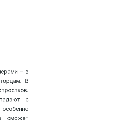
ерами – в
торцам. В
тростков.
впадают с
 особенно
е сможет