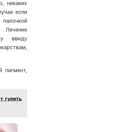
, никаких
лучае если
 палочкой
. Лечение
чу ввиду
екарствам,
й пигмент,
т гулять