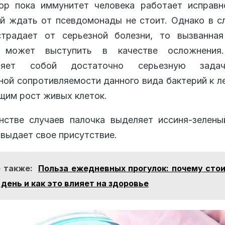
ор пока иммунитет человека работает исправно
й ждать от псевдомонады не стоит. Однако в с
страдает от серьезной болезни, то вызванная
 может выступить в качестве осложнения
вляет собой достаточно серьезную зада
ной сопротивляемости данного вида бактерий к л
им рост живых клеток.
стве случаев палочка выделяет иссиня-зелены
 выдает свое присутствие.
 также:
Польза ежедневных прогулок: почему стои
день и как это влияет на здоровье