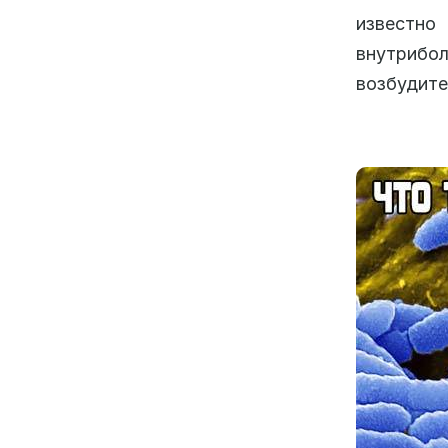
известно
внутриб
возбудите