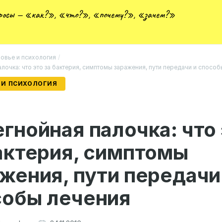
просы — «как?», «что?», «почему?», «зачем?»
овье и психология
/
лочка: что это за бактерия, симптомы заражения, пути передачи и спосо
 И ПСИХОЛОГИЯ
гнойная палочка: что
актерия, симптомы
жения, пути передачи
собы лечения