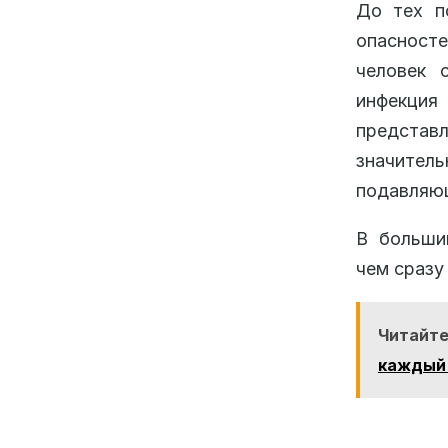
До тех п
опасносте
человек 
инфекция
предста
значитель
подавляющ
В большин
чем сразу
Читайте
каждый 