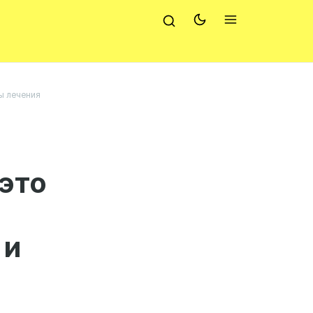
бы лечения
 это
 и