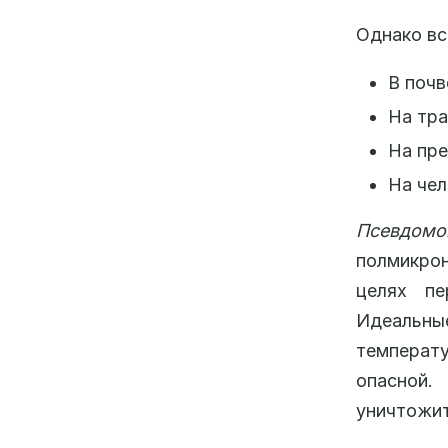
Однако вс
В почв
На тра
На пр
На чел
Псевдомон
полмикро
целях пе
Идеальны
температ
опасной
уничтожит