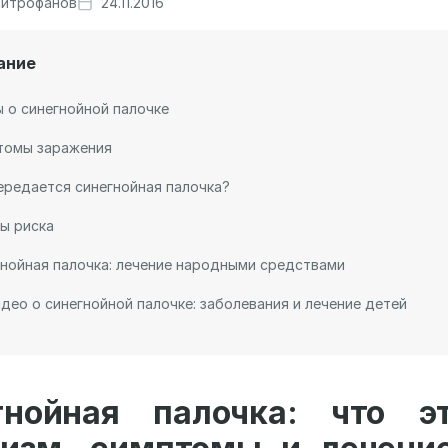
итрофанов
24.11.2016
ание
 о синегнойной палочке
томы заражения
ередается синегнойная палочка?
ы риска
нойная палочка: лечение народными средствами
део о синегнойной палочке: заболевания и лечение детей
гнойная палочка: что э