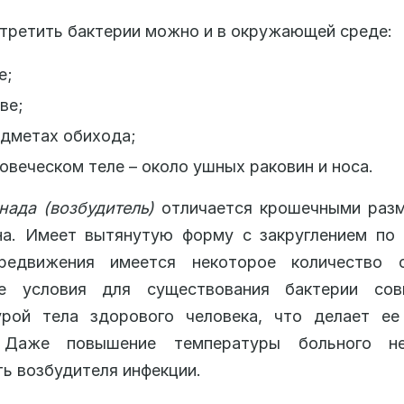
третить бактерии можно и в окружающей среде:
е;
ве;
едметах обихода;
овеческом теле – около ушных раковин и носа.
ада (возбудитель)
отличается крошечными разм
на. Имеет вытянутую форму с закруглением по 
редвижения имеется некоторое количество о
е условия для существования бактерии со
урой тела здорового человека, что делает ее
. Даже повышение температуры больного н
ь возбудителя инфекции.