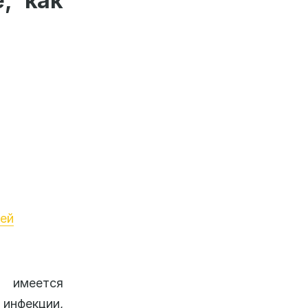
, как
тей
 имеется
инфекции,