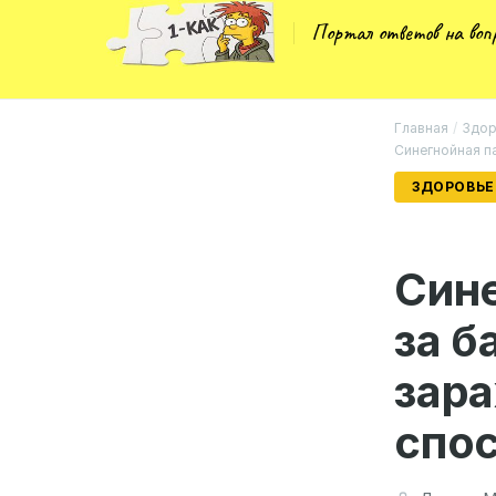
Портал ответов на во
Главная
/
Здор
Синегнойная па
ЗДОРОВЬЕ
Сине
за б
зара
спо