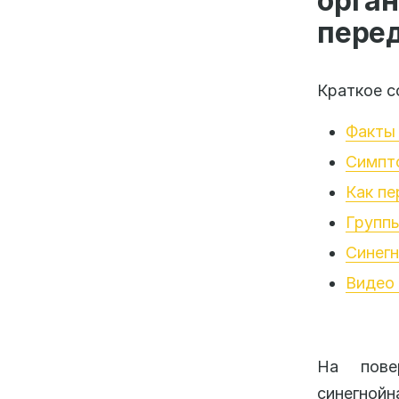
орга
пере
Краткое с
Факты 
Симпт
Как пе
Группы
Синегн
Видео 
На пове
синегной