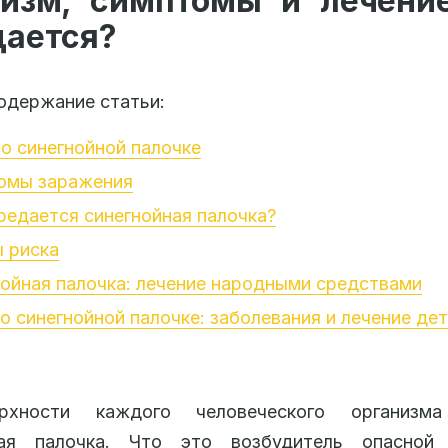
низм, симптомы и лечение
дается?
одержание статьи:
о синегнойной палочке
омы заражения
редается синегнойная палочка?
 риска
ойная палочка: лечение народными средствами
о синегнойной палочке: заболевания и лечение де
рхности каждого человеческого организма
ная палочка. Что это возбудитель опасной 