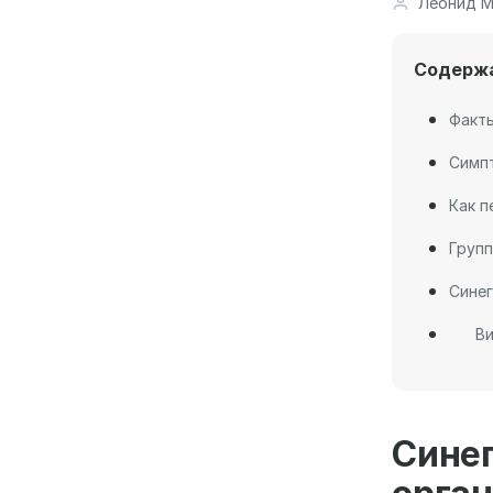
Леонид М
Содерж
Факты
Симп
Как п
Групп
Синег
Ви
Сине