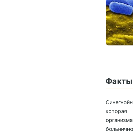
Факты 
Синегнойн
которая 
организм
больнично