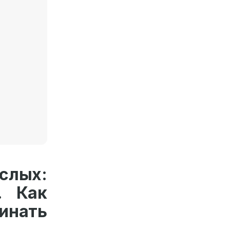
слых:
. Как
нать