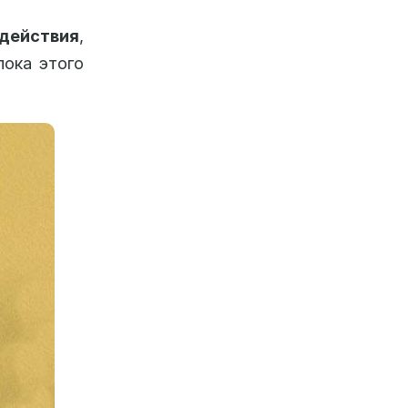
здействия
,
пока этого