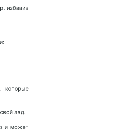
р, избавив
и:
, которые
свой лад.
о и может