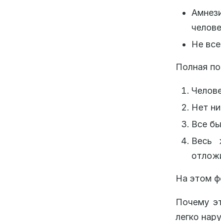
Амнези
челове
Не все
Полная по
Челове
Нет ни
Все бы
Весь 
отложи
На этом ф
Почему э
легко нар