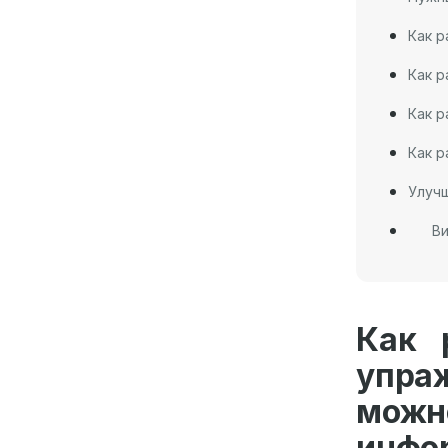
Как р
Как р
Как р
Как р
Улуч
Ви
Как 
упра
мож
инфо