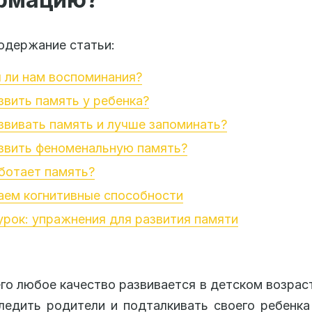
одержание статьи:
 ли нам воспоминания?
звить память у ребенка?
звивать память и лучше запоминать?
звить феноменальную память?
ботает память?
аем когнитивные способности
рок: упражнения для развития памяти
го любое качество развивается в детском возраст
едить родители и подталкивать своего ребенк