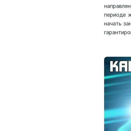
направле
периоде ж
начать за
гарантиро