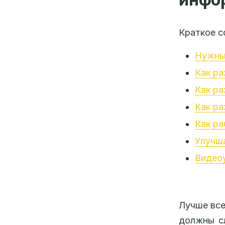
Краткое с
Нужны
Как ра
Как ра
Как ра
Как ра
Улучш
Видеоу
Лучше все
должны сл