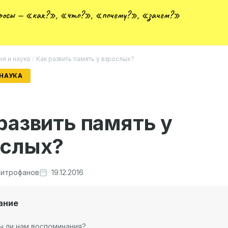
просы — «как?», «что?», «почему?», «зачем?»
ия и наука
/
Как развить память у взрослых?
 НАУКА
развить память у
ослых?
итрофанов
19.12.2016
ание
ы ли нам воспоминания?