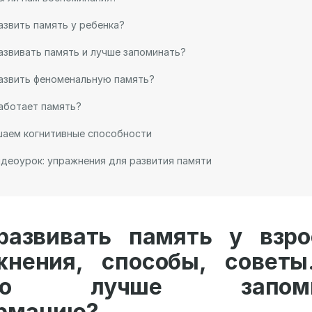
азвить память у ребенка?
азвивать память и лучше запоминать?
азвить феноменальную память?
аботает память?
шаем когнитивные способности
деоурок: упражнения для развития памяти
развивать память у взро
жнения, способы, советы
но лучше запоми
рмацию?