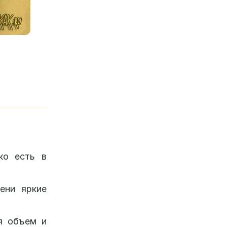
ко есть в
ени яркие
ая объем и