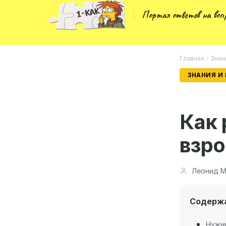
Портал ответов на во
Главная
/
Знан
ЗНАНИЯ И
Как 
взр
Леонид М
Содерж
Нужн