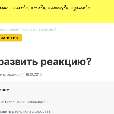
просы — «как?», «что?», «почему?», «зачем?»
мые занятия
/
Как развить реакцию?
 ЗАНЯТИЯ
развить реакцию?
итрофанов
16.12.2016
ание
но-техническая революция
азвить реакцию и скорость?