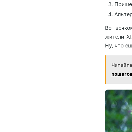
Пришел
Альтер
Во всяко
жители XI
Ну, что е
Читайте
пошагов