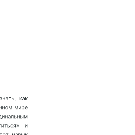
нать, как
енном мире
динальным
титься» и
этот навык