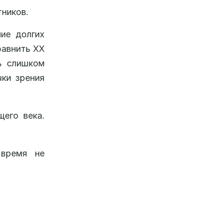
тников.
ние долгих
равнить XX
ь слишком
чки зрения
его века.
время не