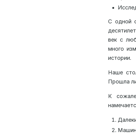
Исслед
С одной с
десятилет
век с лю
много изм
истории.
Наше сто
Прошла ли
К сожал
намечаетс
Далеки
Машину