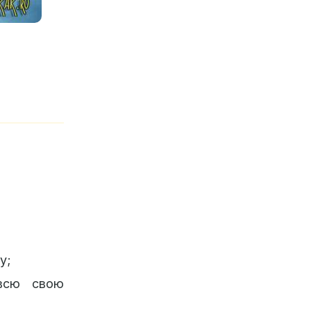
у;
всю свою