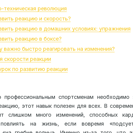
о-техническая революция
звить реакцию и скорость?
звить реакцию в домашних условиях: упражнения
звить реакцию в боксе?
 важно быстро реагировать на изменения?
я скорости реакции
рок по развитию реакции
о профессиональным спортсменам необходимо з
еакцию, этот навык полезен для всех. В соврем
ит слишком много изменений, способных кар
повлиять на жизнь, если вовремя «подсуе
 «на гребне волны». Именно из-за того, что 