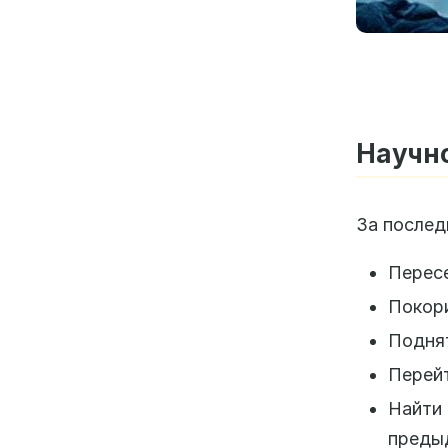
Научн
За послед
Пересе
Покори
Поднят
Перейт
Найти
преды