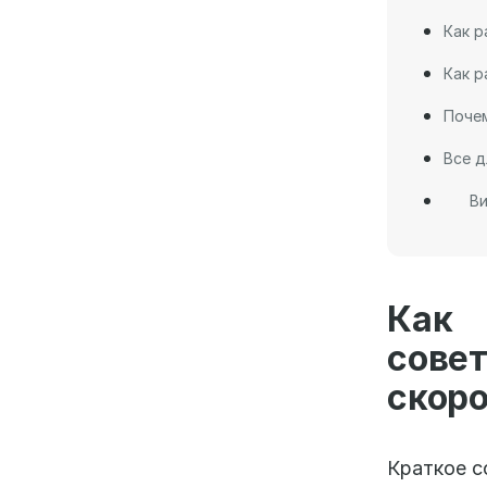
Как р
Как р
Почем
Все д
Ви
Как 
совет
скоро
Краткое с