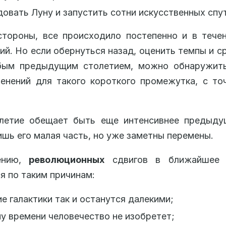
овать Луну и запустить сотни искусственных спу
тороны, все происходило постепенно и в тече
ий. Но если обернуться назад, оценить темпы и с
бым предыдущим столетием, можно обнаружит
енений для такого короткого промежутка, с то
летие обещает быть еще интенсивнее предыдущ
шь его малая часть, но уже заметны перемены.
ению,
революционных
сдвигов в ближайшее 
я по таким причинам:
е галактики так и останутся далекими;
 времени человечество не изобретет;