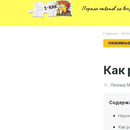
Портал ответов на во
Главная
/
Люби
ЛЮБИМЫЕ
Как 
Леонид М
Содерж
Науч
Как р