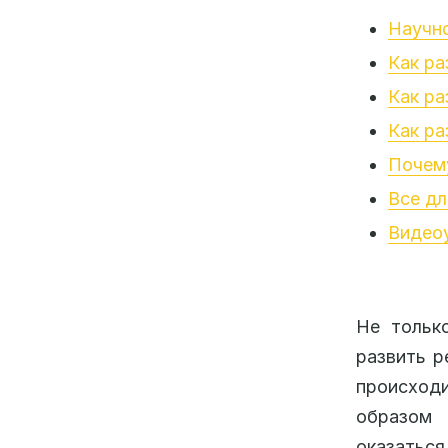
Научн
Как ра
Как ра
Как ра
Почему
Все дл
Видеоу
Не тольк
развить р
происход
образом 
оказаться