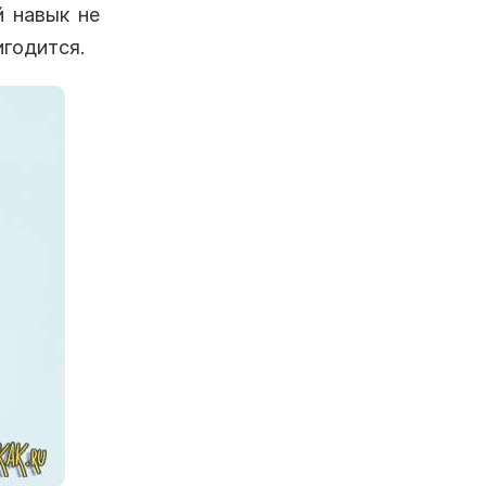
й навык не
игодится.