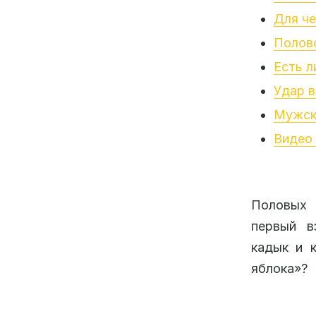
Для че
Полов
Есть л
Удар в
Мужск
Видео 
Половых 
первый в
кадык и 
яблока»?