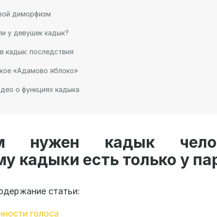
вой диморфизм
ли у девушек кадык?
в кадык: последствия
кое «Адамово яблоко»
део о функциях кадыка
ем нужен кадык челов
у кадыки есть только у па
одержание статьи:
нности голоса