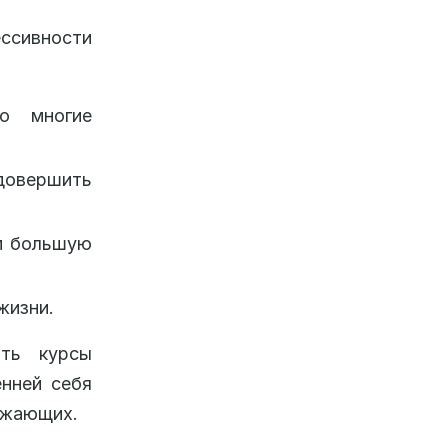
ессивности
о многие
овершить
м большую
жизни.
ть курсы
енней себя
ужающих.