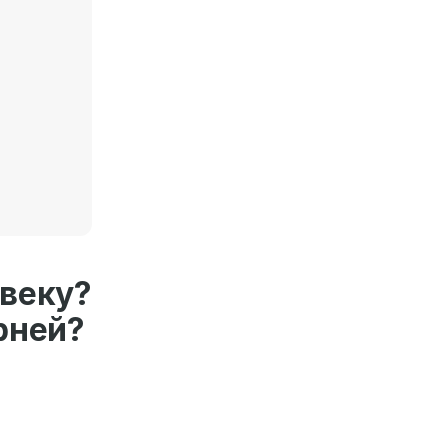
еку?
рней?