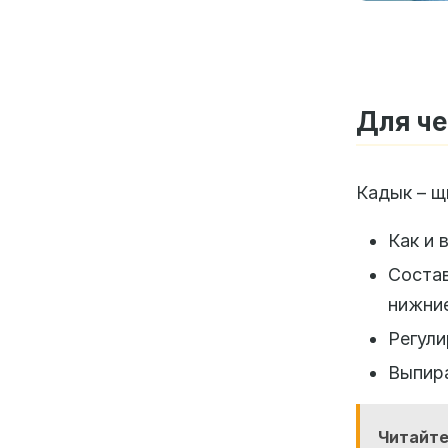
Для че
Кадык – щ
Как и 
Соста
нижние
Регули
Выпира
Читайте