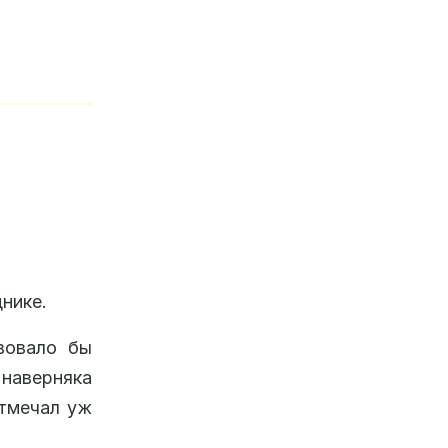
нике.
вовало бы
наверняка
отмечал уж