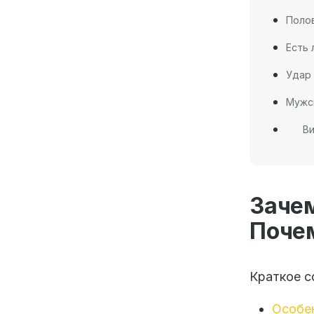
Поло
Есть 
Удар 
Мужс
Ви
Зач
Почем
Краткое с
Особе