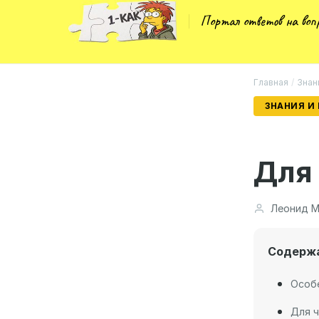
Портал ответов на во
Главная
/
Знан
ЗНАНИЯ И
Для 
Леонид М
Содерж
Особ
Для ч