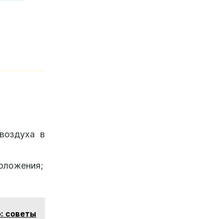
 воздуха в
положения;
.
ю: советы