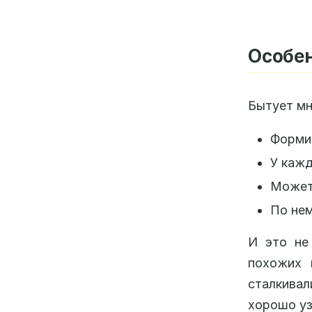
Особен
Бытует мн
Формир
У кажд
Может 
По нем
И это не
похожих 
сталкивал
хорошо уз