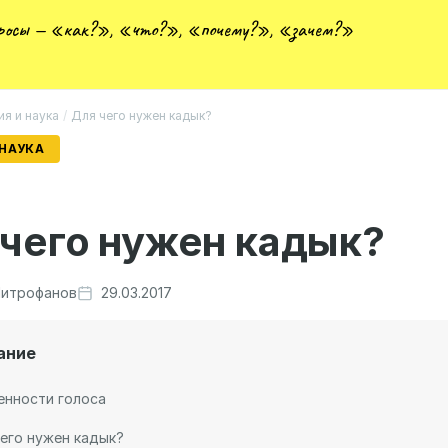
просы — «как?», «что?», «почему?», «зачем?»
ия и наука
/
Для чего нужен кадык?
 НАУКА
чего нужен кадык?
итрофанов
29.03.2017
ание
енности голоса
его нужен кадык?