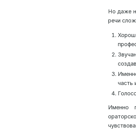
Но даже н
речи слож
Хорош
профес
Звуч
созда
Именн
часть 
Голосо
Именно 
ораторско
чувствова